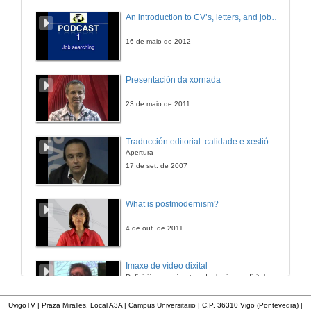
An introduction to CV’s, letters, and job searching
16 de maio de 2012
Presentación da xornada
23 de maio de 2011
Traducción editorial: calidade e xestión de proxectos
Apertura
17 de set. de 2007
What is postmodernism?
4 de out. de 2011
Imaxe de vídeo dixital
Definición e parámetros dunha imaxe dixital. Resolución e Aspecto. Profundidade da cor. Compresión. Frame por segundo. Entrelazado. Campos, cadros
7 de nov. de 2005
UvigoTV | Praza Miralles. Local A3A | Campus Universitario | C.P. 36310 Vigo (Pontevedra) |