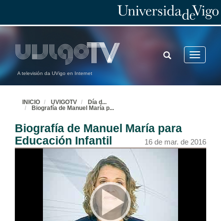
TOGGLE
Toggle
SEARCH
navigatio
A televisión da UVigo en Internet
INICIO
UVIGOTV
Día d
...
Biografía de Manuel María p
...
Biografía de Manuel María para
Educación Infantil
16 de mar. de 2016