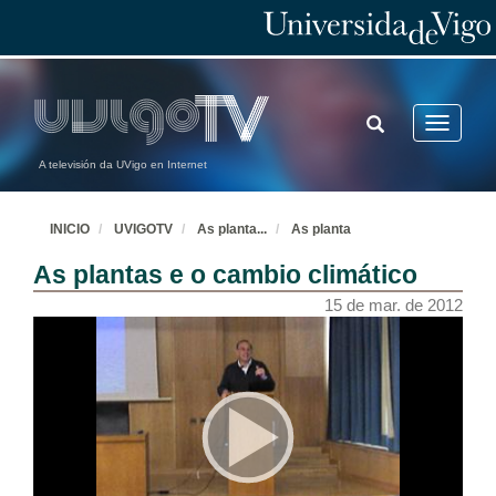
TOGGLE
Toggle
SEARCH
navigatio
A televisión da UVigo en Internet
INICIO
UVIGOTV
As planta
...
As planta
As plantas e o cambio climático
15 de mar. de 2012