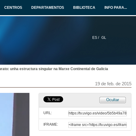
26 de mar. de 2015
CENTROS
DEPARTAMENTOS
BIBLIOTECA
INFO PARA...
Distribución dos anfibios e réptiles de Galicia. Quenda de preguntas
Quenda de preguntas
26 de mar. de 2015
ES /
GL
Presentación de Jose Germán Rodríguez
5 de mar. de 2015
rato: unha estructura singular na Marxe Continental de Galicia
Líneas estratéxicas de investigación mariña en AZTI-Tecnalia (País Vasco)
5 de mar. de 2015
19 de feb. de 2015
Turno de preguntas. Líneas estratéxicas de investigación mariña en AZTI-Tecnalia (País Vasco)
Ocultar
5 de mar. de 2015
URL:
IFRAME:
Presentación de Daniel Rey