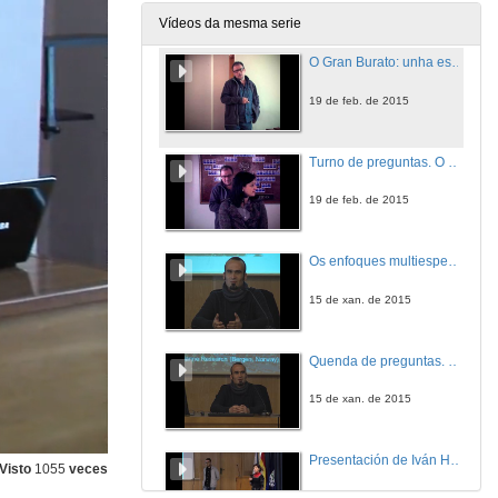
19 de feb. de 2015
Vídeos da mesma serie
O Gran Burato: unha estructura singular na Marxe Continental de Galicia
19 de feb. de 2015
Turno de preguntas. O Gran Burato: unha estructura singular na Marxe Continental de Galicia
19 de feb. de 2015
Os enfoques multiespecífico e ecosistémico á xestión dos recursos pesqueiros. O proxecto GADCAP na área NAFO
15 de xan. de 2015
Quenda de preguntas. Os enfoques multiespecífico e ecosistémico á xestión dos recursos pesqueiros. O proxecto GADCAP na área NAFO
15 de xan. de 2015
Presentación de Iván Hernández Almeida
Visto
1055
veces