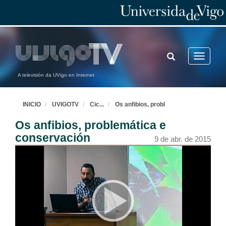
TOGGLE
Toggle
SEARCH
navigatio
A televisión da UVigo en Internet
INICIO
UVIGOTV
Cic
...
Os anfibios, probl
Presentación de Anxo Mena
Os anfibios, problemática e
30 de abr. de 2015
conservación
9 de abr. de 2015
O uso da Tomografía Computarizada (CT) no estudo do rexistro sedimentario da Conca Interior de Galicia
30 de abr. de 2015
Rolda de Preguntas. O uso da Tomografía Computarizada (CT) no estudo do rexistro sedimentario da Conca Interior de Galicia
30 de abr. de 2015