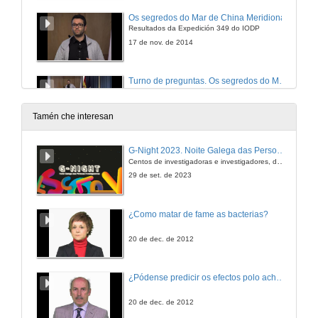
Os segredos do Mar de China Meridional
Resultados da Expedición 349 do IODP
17 de nov. de 2014
Turno de preguntas. Os segredos do Mar de China Meridional
17 de nov. de 2014
Tamén che interesan
Presentación de Xabier Labandeira Villot
G-Night 2023. Noite Galega das Persoas Investigadoras. Conciencias creativas
Centos de investigadoras e investigadores, decenas de actividades e sete cidades
2 de out. de 2014
29 de set. de 2023
O informe do grupo 2 do IPCC
¿Como matar de fame as bacterias?
Conferencia
18 de set. de 2014
20 de dec. de 2012
Quenda de preguntas. O informe do grupo 3 do IPCC
¿Pódense predicir os efectos polo achegamento á Terra dos asteroides?
Quenda de preguntas
2 de out. de 2014
20 de dec. de 2012