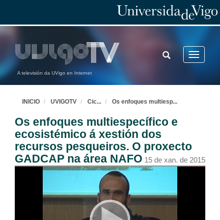
Presentación. Os anfibios, problemática e conservación
9 de abr. de 2015
TOGGLE
Toggle
Os anfibios, problemática e conservación
SEARCH
navigatio
A televisión da UVigo en Internet
9 de abr. de 2015
Rolda de preguntas. Os anfibios, problemática e conservación
INICIO
UVIGOTV
Cic
...
Os enfoques multiesp
...
9 de abr. de 2015
Os enfoques multiespecífico e
ecosistémico á xestión dos
recursos pesqueiros. O proxecto
Presentación de Martiño Cabana Otero
GADCAP na área NAFO
15 de xan. de 2015
26 de mar. de 2015
Distribución dos anfibios e réptiles de Galicia
Conferencia
26 de mar. de 2015