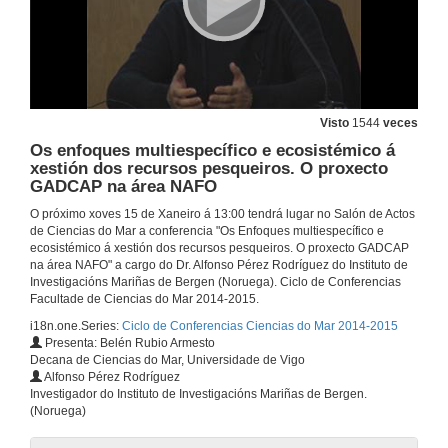
Distribución dos anfibios e réptiles de Galicia. Quenda de preguntas
Quenda de preguntas
26 de mar. de 2015
Presentación de Jose Germán Rodríguez
Visto
1544
veces
Os enfoques multiespecífico e ecosistémico á
5 de mar. de 2015
xestión dos recursos pesqueiros. O proxecto
GADCAP na área NAFO
Líneas estratéxicas de investigación mariña en AZTI-Tecnalia (País Vasco)
O próximo xoves 15 de Xaneiro á 13:00 tendrá lugar no Salón de Actos
de Ciencias do Mar a conferencia "Os Enfoques multiespecífico e
5 de mar. de 2015
ecosistémico á xestión dos recursos pesqueiros. O proxecto GADCAP
na área NAFO" a cargo do Dr. Alfonso Pérez Rodríguez do Instituto de
Investigacións Mariñas de Bergen (Noruega). Ciclo de Conferencias
Turno de preguntas. Líneas estratéxicas de investigación mariña en AZTI-Tecnalia (País Vasco)
Facultade de Ciencias do Mar 2014-2015.
i18n.one.Series:
Ciclo de Conferencias Ciencias do Mar 2014-2015
5 de mar. de 2015
Presenta: Belén Rubio Armesto
Decana de Ciencias do Mar, Universidade de Vigo
Alfonso Pérez Rodríguez
Presentación de Daniel Rey
Investigador do Instituto de Investigacións Mariñas de Bergen.
(Noruega)
19 de feb. de 2015