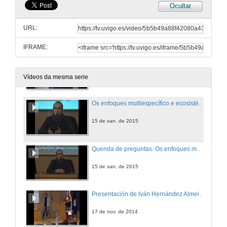
Ocultar
O Gran Burato: unha estructura singular na Marxe Continental de Galicia
URL:
19 de feb. de 2015
IFRAME:
Turno de preguntas. O Gran Burato: unha estructura singular na Marxe Continental de Galicia
19 de feb. de 2015
Vídeos da mesma serie
Os enfoques multiespecífico e ecosistémico á xestión dos recursos pesqueiros. O proxecto GADCAP na área NAFO
15 de xan. de 2015
Quenda de preguntas. Os enfoques multiespecífico e ecosistémico á xestión dos recursos pesqueiros. O proxecto GADCAP na área NAFO
15 de xan. de 2015
Presentación de Iván Hernández Almeida
17 de nov. de 2014