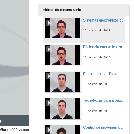
17 de xan. de 2013
Vídeos da mesma serie
Sistemas electrónicos de variación de velocidade e arranque de motores
17 de xan. de 2013
Eficiencia enerxética en motores
17 de xan. de 2013
Enerxía eólica : Futuro tecnolóxico e emprego
17 de xan. de 2013
Tecnoloxías para a busca e rescate de persoas
17 de xan. de 2013
Control de movemento : Uso de comunicacións Ethernet para o control de eixes
Visto
1890
veces