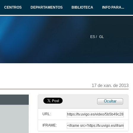
16 de xan. de 2013
CENTROS
DEPARTAMENTOS
BIBLIOTECA
INFO PARA...
Automatización en Condicións Extemas
16 de xan. de 2013
ES /
GL
Tagtum, o Internet das cousas
17 de xan. de 2013
Automatización da depuradora de augas residuais de Aliseda
17 de xan. de 2013
17 de xan. de 2013
Sistemas de información e cadros de mando
Ocultar
17 de xan. de 2013
URL:
IFRAME:
Big Data na automatización industrial: Escenarios de uso