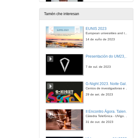
18 de xan. de 2013
Tamén che interesan
Eficiencia enerxética tanxible na automatización industrial: motores de reluctancia
EUNIS 2023
18 de xan. de 2013
European univesrities and the digital transformation: challenges and opportunities ahead
14 de xuño de 2023
Prensa con tecnoloxía servo: eficiciencia, alta productividade e flexibilidade
Presentación do UM23, o novo monopraza de UVigo Motorsport
18 de xan. de 2013
7 de xul. de 2023
Estratexia PLM no Sector Industrial
G-Night 2023. Noite Galega das Persoas Investigadoras. Conciencias creativas
16 de xan. de 2013
Centos de investigadoras e investigadores, decenas de actividades e sete cidades
29 de set. de 2023
Machine Struxure
II Encontro Ágora. Talento e innovación na era da transformación dixital
18 de xan. de 2013
Cátedra Telefónica - UVigo. Espazos de innovación
31 de out. de 2023