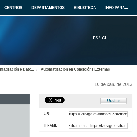
16 de xan. de 2013
CENTROS
DEPARTAMENTOS
BIBLIOTECA
INFO PARA...
Energy Management: A dixitalización da enerxía
16 de xan. de 2013
ES /
GL
Easy Automation
16 de xan. de 2013
matización e Dato
...
Automatización en Condicións Extemas
Omron. As máquinas do futuro
16 de xan. de 2013
16 de xan. de 2013
Aplicacións de Visión Artificial para Sistemas de Inspección Ferroviaria.
Ocultar
16 de xan. de 2013
URL:
IFRAME:
Tendencias Tecnolóxicas en automatización de procesos de automoción