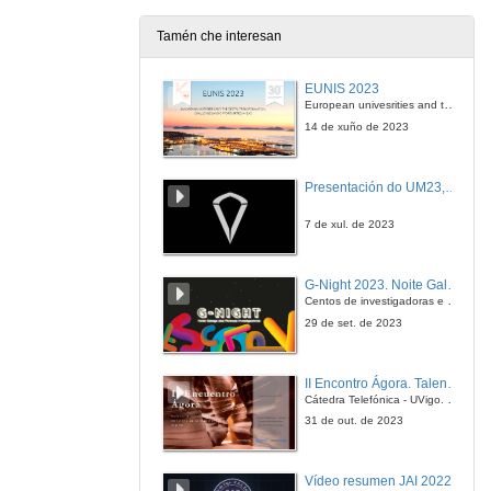
17 de xan. de 2013
Tamén che interesan
Sistemas electrónicos de variación de velocidade e arranque de motores
EUNIS 2023
17 de xan. de 2013
European univesrities and the digital transformation: challenges and opportunities ahead
14 de xuño de 2023
Eficiencia enerxética en motores
Presentación do UM23, o novo monopraza de UVigo Motorsport
17 de xan. de 2013
7 de xul. de 2023
Enerxía eólica : Futuro tecnolóxico e emprego
G-Night 2023. Noite Galega das Persoas Investigadoras. Conciencias creativas
17 de xan. de 2013
Centos de investigadoras e investigadores, decenas de actividades e sete cidades
29 de set. de 2023
Tecnoloxías para a busca e rescate de persoas
II Encontro Ágora. Talento e innovación na era da transformación dixital
17 de xan. de 2013
Cátedra Telefónica - UVigo. Espazos de innovación
31 de out. de 2023
Control de movemento : Uso de comunicacións Ethernet para o control de eixes
Vídeo resumen JAI 2022
18 de xan. de 2013