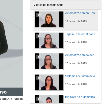
16 de xan. de 2013
Vídeos da mesma serie
Automatización en Condicións Extemas
16 de xan. de 2013
Tagtum, o Internet das cousas
17 de xan. de 2013
Automatización da depuradora de augas residuais de Aliseda
17 de xan. de 2013
Sistemas de información e cadros de mando
17 de xan. de 2013
Big Data na automatización industrial: Escenarios de uso
Visto
2257
veces