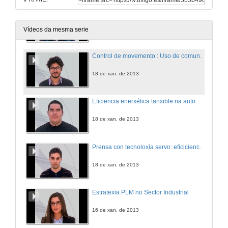
Tecnoloxías para a busca e rescate de persoas
17 de xan. de 2013
Vídeos da mesma serie
Control de movemento : Uso de comunicacións Ethernet para o control de eixes
18 de xan. de 2013
Eficiencia enerxética tanxible na automatización industrial: motores de reluctancia
18 de xan. de 2013
Prensa con tecnoloxía servo: eficiciencia, alta productividade e flexibilidade
18 de xan. de 2013
Estratexia PLM no Sector Industrial
16 de xan. de 2013