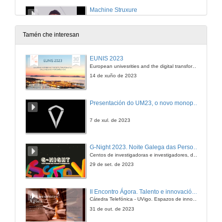
Machine Struxure
18 de xan. de 2013
Tamén che interesan
EUNIS 2023
European univesrities and the digital transformation: challenges and opportunities ahead
14 de xuño de 2023
Presentación do UM23, o novo monopraza de UVigo Motorsport
7 de xul. de 2023
G-Night 2023. Noite Galega das Persoas Investigadoras. Conciencias creativas
Centos de investigadoras e investigadores, decenas de actividades e sete cidades
29 de set. de 2023
II Encontro Ágora. Talento e innovación na era da transformación dixital
Cátedra Telefónica - UVigo. Espazos de innovación
31 de out. de 2023