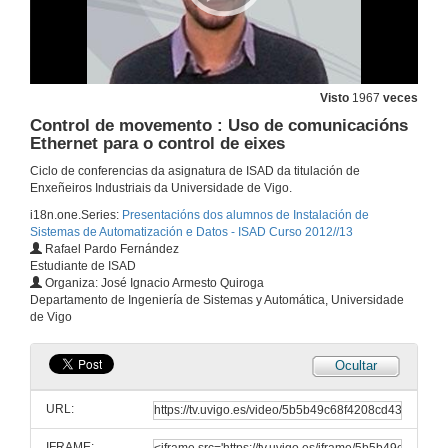
Sistemas de información e cadros de mando
17 de xan. de 2013
Visto
1967
veces
Big Data na automatización industrial: Escenarios de uso
Control de movemento : Uso de comunicacións
Ethernet para o control de eixes
17 de xan. de 2013
Ciclo de conferencias da asignatura de ISAD da titulación de
Enxeñeiros Industriais da Universidade de Vigo.
Sistemas electrónicos de variación de velocidade e arranque de motores
i18n.one.Series:
Presentacións dos alumnos de Instalación de
Sistemas de Automatización e Datos - ISAD Curso 2012//13
17 de xan. de 2013
Rafael Pardo Fernández
Estudiante de ISAD
Organiza: José Ignacio Armesto Quiroga
Eficiencia enerxética en motores
Departamento de Ingeniería de Sistemas y Automática, Universidade
de Vigo
17 de xan. de 2013
Ocultar
Enerxía eólica : Futuro tecnolóxico e emprego
URL:
17 de xan. de 2013
IFRAME: