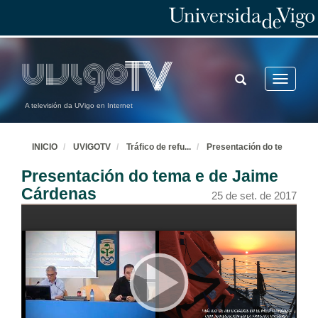
TOGGLE
Toggle
SEARCH
navigatio
A televisión da UVigo en Internet
INICIO
UVIGOTV
Tráfico de refu
...
Presentación do te
Presentación do tema e de Jaime
Cárdenas
25 de set. de 2017