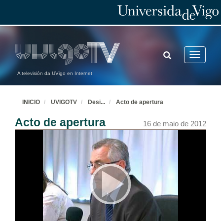
TOGGLE
Toggle
SEARCH
navigatio
A televisión da UVigo en Internet
INICIO
UVIGOTV
Desi
...
Acto de apertura
Acto de apertura
16 de maio de 2012