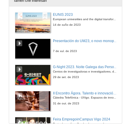
Tamén che interesan
Clausura
EUNIS 2023
European univesrities and the digital transformation: challenges and opportunities ahead
16 de maio de 2012
14 de xuño de 2023
Presentación do UM23, o novo monopraza de UVigo Motorsport
7 de xul. de 2023
G-Night 2023. Noite Galega das Persoas Investigadoras. Conciencias creativas
Centos de investigadoras e investigadores, decenas de actividades e sete cidades
29 de set. de 2023
II Encontro Ágora. Talento e innovación na era da transformación dixital
Cátedra Telefónica - UVigo. Espazos de innovación
31 de out. de 2023
Feira EmpregoinCampus Vigo 2024
Preto de medio millar de alumnas e alumnos buscan coñecer máis de preto as oportunidades que lles achegan as arredor de medio cento de empresas que participan na edición viguesa da feira. Xunto coa visita aos stands, durante a feria desenvólvense varias actividades complementarias, como obradoiros, conversas, mesas redondas ou o pasaporte de empregabilidade, un espazo no que poderán recibir asesoramento sobre o seu CV.
29 de feb. de 2024