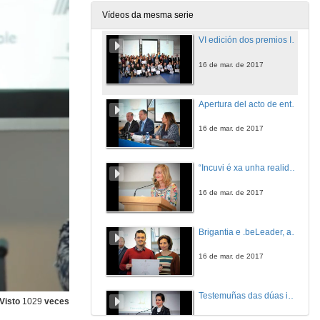
Vídeos da mesma serie
VI edición dos premios Incuvi-Emprende 2017
16 de mar. de 2017
Apertura del acto de entrega de premios da sexta edición da convocatoria Incuvi-Emprende
16 de mar. de 2017
“Incuvi é xa unha realidade como fábrica de emprendedores e con el estamos asistindo ao cumprimento dunha materia pendente da universidade española"
16 de mar. de 2017
Brigantia e .beLeader, as dúas iniciativas gañadoras dos premios Incuvi-Avanza 2017
16 de mar. de 2017
Testemuñas das dúas iniciativas gañadoras dos premios Incuvi-Avanza 2017
Visto
1029
veces