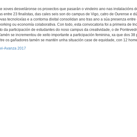
te xoves desveláronse os proxectos que pasarán o vindeiro ano nas instalacións 
 entre 23 finalistas, das cales seis son do campus de Vigo, catro de Ourense e d
as tecnoloxías e a contorna dixital consolidan ano tras ano a súa presenza entre
rking ou economía colaborativa. Con todo, esta convocatoria foi a primeira de In
o da participación de estudantes do noso campus da creatividade, o de Ponteved
Tamén se incrementou de xeito importante a participación feminina, xa que dos 38
 entre os gañadores tamén se mantén unha situación case de equidade, con 12 home
uvi-Avanza 2017