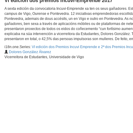
VI edición dos premios Incuvi-Emprende 2017
A sexta edición da convocatoria Incuvi-Emprende xa ten os seus gañadores. Es
campus de Vigo, Ourense e Pontevedra. 12 iniciativas emprendedoras escollidas
Pontevedra, ademais de dous accésits, un en Vigo e outro en Pontevedra. As nov
gañadores, ben sexa a través de aplicacións móbiles ou de plataformas de netwo
presentaron proxectos de todos os eidos do coñecemento “cun fortísimo aument
explicaba na súa intervención a vicerreitora da Estudantes, Dolores González. 
presentaron en total, o 42,5% das persoas impulsoras son mulleres. De feito,
i18n.one.Series:
VI edición dos Premios Incuvi Emprende e 2ª dos Premios Inc
Dolores González Álvarez
Vicerreitora de Estudantes, Universidade de Vigo