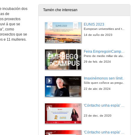
16 de mar. de 2017
de incubación dos
Tamén che interesan
úas de
Gañadores da sexta edición dos premios Incuvi-Emprende
 os proxectos
cuvi á que se
EUNIS 2023
16 de mar. de 2017
European univesrities and the digital transformation: challenges and opportunities ahead
ra”, como
 proxectos que se
14 de xuño de 2023
s e 11 mulleres.
Discurso do reitor
Feira EmpregoinCampus Vigo 2024
16 de mar. de 2017
Preto de medio millar de alumnas e alumnos buscan coñecer máis de preto as oportunidades que lles achegan as arredor de medio cento de empresas que participan na edición viguesa da feira. Xunto coa visita aos stands, durante a feria desenvólvense varias actividades complementarias, como obradoiros, conversas, mesas redondas ou o pasaporte de empregabilidade, un espazo no que poderán recibir asesoramento sobre o seu CV.
29 de feb. de 2024
Imaxinémonos sen límites. Cátedras Telefónica
Sólo quen coñece as preguntas pode imaxinar novas respostas
22 de abr. de 2024
'Cóntacho unha espía' Reto
23 de dec. de 2020
'Cóntacho unha espía' Criptografía