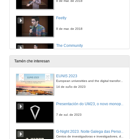
8 de mar. de 2018
Feetly
8 de mar. de 2018
The Community
8 de mar. de 2018
Tamén che interesan
Ronda de Preguntas: traballar para algúen... ou crear a tua propia empresa?
EUNIS 2023
Mesa redonda
European univesrities and the digital transformation: challenges and opportunities ahead
8 de mar. de 2018
14 de xuño de 2023
Recursos xeotérmicos locais no novo modelo enerxético
Presentación do UM23, o novo monopraza de UVigo Motorsport
ACLUXEGA
8 de mar. de 2018
7 de xul. de 2023
Proxectos de industria 4.0 en FINSA
G-Night 2023. Noite Galega das Persoas Investigadoras. Conciencias creativas
FINSA
Centos de investigadoras e investigadores, decenas de actividades e sete cidades