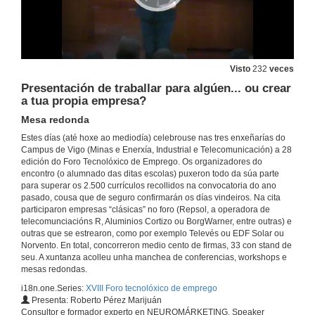
7 de mar. de 2018
Investigación xeolóxica para unha minería sostenible
Colexio oficial de xeólogos
7 de mar. de 2018
Visto
232
veces
Presentación de traballar para algúen... ou crear
a tua propia empresa?
Cortizo: apostamos polo talento galego na industria
Mesa redonda
7 de mar. de 2018
Estes días (até hoxe ao mediodía) celebrouse nas tres enxeñarías do
Campus de Vigo (Minas e Enerxía, Industrial e Telecomunicación) a 28
edición do Foro Tecnolóxico de Emprego. Os organizadores do
A transformación dixital. A nova era
encontro (o alumnado das ditas escolas) puxeron todo da súa parte
Ilustre colexio oficial de enxeneiros industrais de galicia
para superar os 2.500 currículos recollidos na convocatoria do ano
7 de mar. de 2018
pasado, cousa que de seguro confirmarán os días vindeiros. Na cita
participaron empresas “clásicas” no foro (Repsol, a operadora de
telecomunciacións R, Aluminios Cortizo ou BorgWarner, entre outras) e
Proxecto de voadura para a construción da EDAR de Vigo. Voaduras en pozo e subamarina.
outras que se estrearon, como por exemplo Televés ou EDF Solar ou
Colexio oficial de minas do Noroeste
Norvento. En total, concorreron medio cento de firmas, 33 con stand de
7 de mar. de 2018
seu. A xuntanza acolleu unha manchea de conferencias, workshops e
mesas redondas.
i18n.one.Series:
XVIII Foro tecnolóxico de emprego
Situación e futuro do sector minero en Galicia
Presenta: Roberto Pérez Marijuán
Cámara oficial mineira de galicia
Consultor e formador experto en NEUROMÁRKETING. Speaker