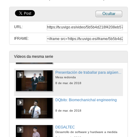
8 de mar. de 2018
Ocultar
Biorréplicas e implantes personalizados fabricados con manufactura aditiva
DQBITO
URL:
8 de mar. de 2018
IFRAME:
O sistema eléctrico que vén durante o século XXI
Norvento
8 de mar. de 2018
Vídeos da mesma serie
Presentación de traballar para algúen... ou crear a tua propia empresa?
Mesa redonda
8 de mar. de 2018
DQbito: Biomechanichal engineering
8 de mar. de 2018
DEGALTEC
Desarrollo de software y hardware a medida