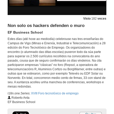
Visto
182
veces
Non solo os hackers defenden o muro
EF Business School
Estes días (até hoxe ao mediodía) celebrouse nas tres enxeñarías do
Campus de Vigo (Minas e Enerxía, Industrial e Telecomunicación) a 28
edición do Foro Tecnolóxico de Emprego. Os organizadores do
encontro (o alumnado das ditas escolas) puxeron todo da súa parte
para superar os 2.500 currículos recollidos na convocatoria do ano
pasado, cousa que de seguro confirmarán os días vindeiros. Na cita
participaron empresas “clásicas” no foro (Repsol, a operadora de
telecomunciacións R, Aluminios Cortizo ou BorgWarner, entre outras) e
outras que se estrearon, como por exemplo Televés ou EDF Solar ou
Norvento. En total, concorreron medio cento de firmas, 33 con stand de
seu. A xuntanza acolleu unha manchea de conferencias, workshops e
mesas redondas.
i18n.one.Series:
XVIII Foro tecnolóxico de emprego
Roberto Anta
EF Business School