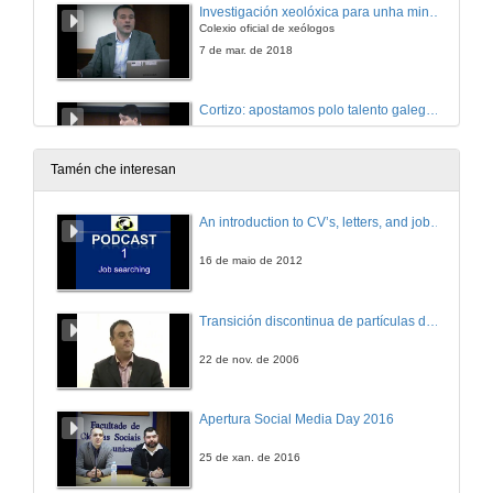
Investigación xeolóxica para unha minería sostenible
Colexio oficial de xeólogos
7 de mar. de 2018
Cortizo: apostamos polo talento galego na industria
7 de mar. de 2018
Tamén che interesan
A transformación dixital. A nova era
An introduction to CV’s, letters, and job searching
Ilustre colexio oficial de enxeneiros industrais de galicia
7 de mar. de 2018
16 de maio de 2012
Proxecto de voadura para a construción da EDAR de Vigo. Voaduras en pozo e subamarina.
Transición discontinua de partículas de microgel termosensible
Colexio oficial de minas do Noroeste
7 de mar. de 2018
22 de nov. de 2006
Situación e futuro do sector minero en Galicia
Apertura Social Media Day 2016
Cámara oficial mineira de galicia
8 de mar. de 2018
25 de xan. de 2016