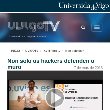
TOGGLE
Toggle
SEARCH
navigatio
A televisión da UVigo en Internet
INICIO
UVIGOTV
XVIII Foro
...
Non solo os h
Non solo os hackers defenden o
muro
7 de mar. de 2018