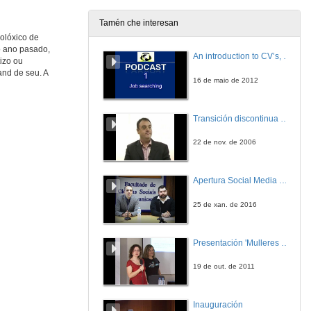
8 de mar. de 2018
Tamén che interesan
olóxico de
DQbito: Biomechanichal engineering
o ano pasado,
An introduction to CV’s, letters, and job searching
izo ou
8 de mar. de 2018
and de seu. A
16 de maio de 2012
DEGALTEC
Desarrollo de software y hardware a medida
Transición discontinua de partículas de microgel termosensible
8 de mar. de 2018
22 de nov. de 2006
Feetly
Apertura Social Media Day 2016
8 de mar. de 2018
25 de xan. de 2016
The Community
Presentación 'Mulleres no software libre'
8 de mar. de 2018
19 de out. de 2011
Ronda de Preguntas: traballar para algúen... ou crear a tua propia empresa?
Mesa redonda
Inauguración
8 de mar. de 2018