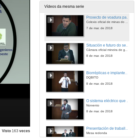
7 de mar. de 2018
Vídeos da mesma serie
Proxecto de voadura para a construción da EDAR de Vigo. Voaduras en pozo e subamarina.
Colexio oficial de minas do Noroeste
7 de mar. de 2018
Situación e futuro do sector minero en Galicia
Cámara oficial mineira de galicia
8 de mar. de 2018
Biorréplicas e implantes personalizados fabricados con manufactura aditiva
DQBITO
8 de mar. de 2018
O sistema eléctrico que vén durante o século XXI
Norvento
8 de mar. de 2018
Presentación de traballar para algúen... ou crear a tua propia empresa?
Visto
163
veces
Mesa redonda