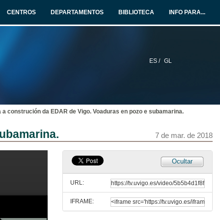
7 de mar. de 2018
CENTROS
DEPARTAMENTOS
BIBLIOTECA
INFO PARA...
Unidade de intelixencia e ciberseguridade
EF Business School
7 de mar. de 2018
ES /
GL
#Telento dixital: retos inmediatos, tecnoloxías para la transformación
Altia
7 de mar. de 2018
 a construción da EDAR de Vigo. Voaduras en pozo e subamarina.
Investigación xeolóxica para unha minería sostenible
Colexio oficial de xeólogos
subamarina.
7 de mar. de 2018
7 de mar. de 2018
Cortizo: apostamos polo talento galego na industria
Ocultar
7 de mar. de 2018
URL:
IFRAME:
A transformación dixital. A nova era
Ilustre colexio oficial de enxeneiros industrais de galicia