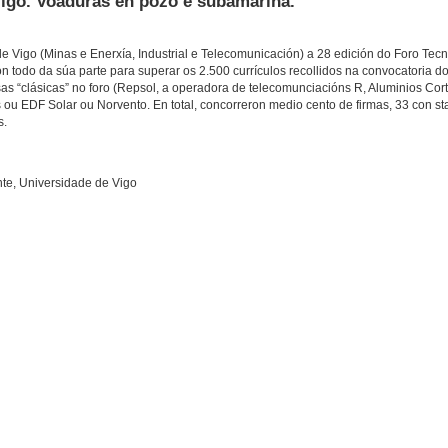
igo. Voaduras en pozo e subamarina.
 Vigo (Minas e Enerxía, Industrial e Telecomunicación) a 28 edición do Foro Tecn
 todo da súa parte para superar os 2.500 currículos recollidos na convocatoria d
as “clásicas” no foro (Repsol, a operadora de telecomunciacións R, Aluminios Cort
 ou EDF Solar ou Norvento. En total, concorreron medio cento de firmas, 33 con st
s.
te, Universidade de Vigo