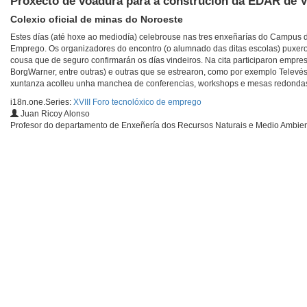
Proxecto de voadura para a construción da EDAR de V
Colexio oficial de minas do Noroeste
Estes días (até hoxe ao mediodía) celebrouse nas tres enxeñarías do Campus de
Emprego. Os organizadores do encontro (o alumnado das ditas escolas) puxeron
cousa que de seguro confirmarán os días vindeiros. Na cita participaron empres
BorgWarner, entre outras) e outras que se estrearon, como por exemplo Televés
xuntanza acolleu unha manchea de conferencias, workshops e mesas redonda
i18n.one.Series:
XVIII Foro tecnolóxico de emprego
Juan Ricoy Alonso
Profesor do departamento de Enxeñería dos Recursos Naturais e Medio Ambien