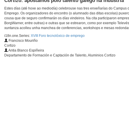
Cortizo: apostamos polo talento galego na industria
Estes días (até hoxe ao mediodía) celebrouse nas tres enxeñarías do Campus de
Emprego. Os organizadores do encontro (o alumnado das ditas escolas) puxeron
cousa que de seguro confirmarán os días vindeiros. Na cita participaron empres
BorgWarner, entre outras) e outras que se estrearon, como por exemplo Televés
xuntanza acolleu unha manchea de conferencias, workshops e mesas redonda
i18n.one.Series:
XVIII Foro tecnolóxico de emprego
Francisco Mouriño
Cortizo
Antia Blanco Espiñeira
Departamento de Formación e Captación de Talento, Aluminios Cortizo