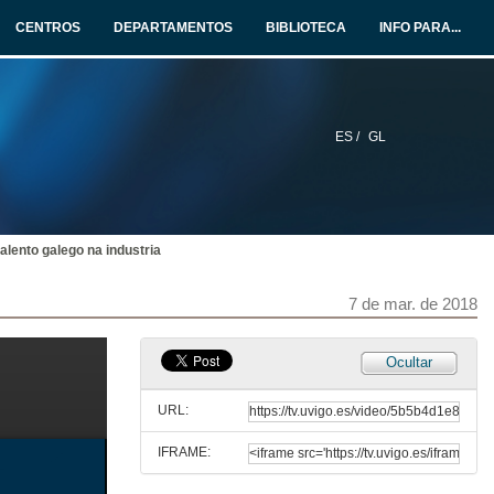
CENTROS
DEPARTAMENTOS
BIBLIOTECA
INFO PARA...
ES /
GL
Non solo os hackers defenden o muro
EF Business School
7 de mar. de 2018
alento galego na industria
Unidade de intelixencia e ciberseguridade
EF Business School
7 de mar. de 2018
7 de mar. de 2018
#Telento dixital: retos inmediatos, tecnoloxías para la transformación
Ocultar
Altia
7 de mar. de 2018
URL:
IFRAME:
Investigación xeolóxica para unha minería sostenible
Colexio oficial de xeólogos