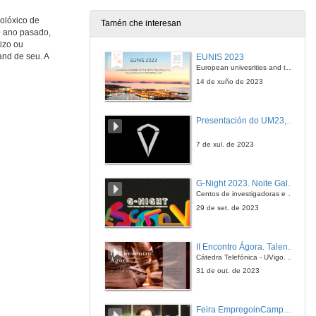
8 de mar. de 2018
olóxico de
Tamén che interesan
o ano pasado,
O sistema eléctrico que vén durante o século XXI
izo ou
Norvento
and de seu. A
EUNIS 2023
8 de mar. de 2018
European univesrities and the digital transformation: challenges and opportunities ahead
14 de xuño de 2023
Presentación de traballar para algúen... ou crear a tua propia empresa?
Mesa redonda
Presentación do UM23, o novo monopraza de UVigo Motorsport
8 de mar. de 2018
7 de xul. de 2023
DQbito: Biomechanichal engineering
G-Night 2023. Noite Galega das Persoas Investigadoras. Conciencias creativas
8 de mar. de 2018
Centos de investigadoras e investigadores, decenas de actividades e sete cidades
29 de set. de 2023
DEGALTEC
Desarrollo de software y hardware a medida
II Encontro Ágora. Talento e innovación na era da transformación dixital
8 de mar. de 2018
Cátedra Telefónica - UVigo. Espazos de innovación
31 de out. de 2023
Feetly
Feira EmpregoinCampus Vigo 2024
8 de mar. de 2018