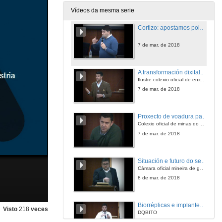
7 de mar. de 2018
Vídeos da mesma serie
Cortizo: apostamos polo talento galego na industria
7 de mar. de 2018
A transformación dixital. A nova era
Ilustre colexio oficial de enxeneiros industrais de galicia
7 de mar. de 2018
Proxecto de voadura para a construción da EDAR de Vigo. Voaduras en pozo e subamarina.
Colexio oficial de minas do Noroeste
7 de mar. de 2018
Situación e futuro do sector minero en Galicia
Cámara oficial mineira de galicia
8 de mar. de 2018
Biorréplicas e implantes personalizados fabricados con manufactura aditiva
Visto
218
veces
DQBITO