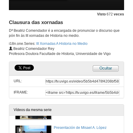
26 de mar. de 2014
Visto
672
veces
Participación dende a Universdade de Vigo
Clausura das xornadas
Dª Beatriz Comendador é a encargada de pronunciar o discurso que
26 de mar. de 2014
pón fin ás III xornadas de Historia no medio.
i18n.one.Series:
III Xornadas A Historia no Medio
Peche da xornada
Beatriz Comendador Rey
Profesora Doutora Facultade de Historia, Universidade de Vigo
26 de mar. de 2014
Ocultar
Presentación de Dª. Mª Isabel Doval
URL:
27 de mar. de 2014
IFRAME:
Prohibido apagar o móbil
Smartphone e experiencias móbiles na ensinanza e a aprendizaxe da Historia
Vídeos da mesma serie
27 de mar. de 2014
Presentación de Misael A. López