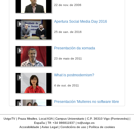
22 de nov. de 2006
Apertura Social Media Day 2016
25 de xan. de 2016
Presentación da xornada
23 de maio de 2011
What is postmodernism?
4 de out. de 2011
Presentación 'Mulleres no software libre'
19 de out. de 2011
UvigoTV | Praza Miralles. Local A3A | Campus Universitario | C.P. 36310 Vigo (Pontevedra) |
España | Tlf: +34 986811937 |
tv@uvigo.es
Accesibilidade
|
Aviso Legal
|
Condicións de uso
|
Política de cookies
Inauguración