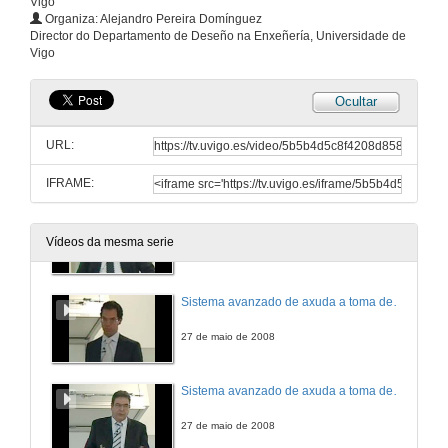
Vigo
Organiza: Alejandro Pereira Domínguez
Deseño e planificación da producción nos sistemas de fabricación reconfigurable.
Director do Departamento de Deseño na Enxeñería, Universidade de
Vigo
27 de maio de 2008
Ocultar
Planificación da xeración eléctrica a curto e longo prazo nun mercado liberalizado con contratos bilaterales.
URL:
27 de maio de 2008
IFRAME:
Sistema Avanzado de axuda a toma de decisións para xestión hotelera
Vídeos da mesma serie
27 de maio de 2008
Sistema avanzado de axuda a toma de decisións para xestión hoteleira
27 de maio de 2008
Sistema avanzado de axuda a toma de decisións para xestión hoteleira
27 de maio de 2008