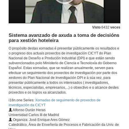
Optimización de rutas de procesesamiento de materiais metálicos para a obtención de gran ultrafino
27 de maio de 2008
Visto
6432
veces
Sistema avanzado de axuda a toma de decisións
Modelización e deseño de compoñentes de aluminio conformando en estado semisólidos por sub liquidus casting.
para xestión hoteleira
27 de maio de 2008
O propósito destas xornadas é presentar públicamente os resultados e
o progreso dos actuais proxectos de investigación CICYT do Plan
Nacional de Deseño e Produción Industrial (DPI) e que están sendo
Desenvolvemento de ferramentas CAD/CAM para o prototipado virtual no sector calzado.
subvencionados polo Ministerio de Ciencia e Tecnoloxía do Goberno
Español. Estas xornadas, que se realizan anualmente, serven para
27 de maio de 2008
efectuar un seguimiento dos proxectos de investigación por parte dos
xestores do Plan Nacional de Investigación DPI e á súa vez, para
presentar públicamente a todos os interesados ( investigadores,
Desenvolvemento de ferramentas CAD/CAM para o prototipado virtual no sector calzado.
técnicos, especialistas, empresarios,...) o obxectivo e o alcance destes
proxectos e os logros xa alcanzados.
27 de maio de 2008
i18n.one.Series:
Xornadas de seguimento de proxectos de
investigación da CICYT
Alfonso Durán Heras
OPEC: Un sistema de axuda á descisión para a optimización de procesos industriais de enpaquetamento e corte.
Universidad Carlos III de Madrid
Organiza: José Enrique Ares Gómez
27 de maio de 2008
Catedrático, Área de Enxeñería de Procesos e Fabricación da Univ. de