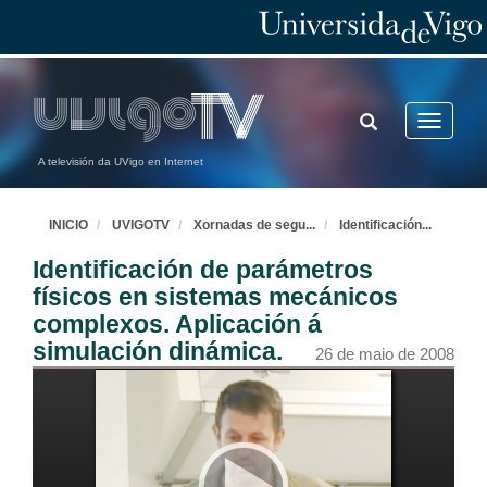
TOGGLE
Toggle
SEARCH
navigatio
A televisión da UVigo en Internet
INICIO
UVIGOTV
Xornadas de segu
...
Identificación
...
Identificación de parámetros
físicos en sistemas mecánicos
complexos. Aplicación á
simulación dinámica.
26 de maio de 2008