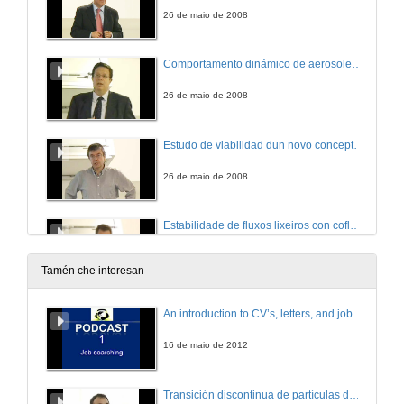
26 de maio de 2008
Comportamento dinámico de aerosoles e estructura morfológica de depósitos formados a partir de aerosoles.
26 de maio de 2008
Estudo de viabilidad dun novo concepto de micro-motor fluído-térmico.
26 de maio de 2008
Estabilidade de fluxos lixeiros con cofluxo: Aplicación á formación de burbullas e o deseño de sistemas de inxección
26 de maio de 2008
Tamén che interesan
Análise dos mecanismos de xeración e rotura de burbullas e pingas en correntes gas-líquido e líquido-líquido
An introduction to CV’s, letters, and job searching
26 de maio de 2008
16 de maio de 2012
Analise dos mecanismos de xeración e dinámica de burbullas: Aplicación ó deseño de sistemas de produción industrial
Transición discontinua de partículas de microgel termosensible