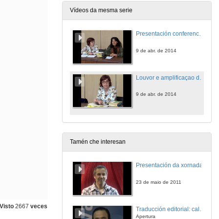
Vídeos da mesma serie
Presentación conferencia: Louvor e amplificaçao de algúns dos nossos poetas do sèculo XX
9 de abr. de 2014
Louvor e amplificaçao de algúns dos nossos poetas do sèculo XX
9 de abr. de 2014
Tamén che interesan
Presentación da xornada
23 de maio de 2011
Visto
2667
veces
Traducción editorial: calidade e xestión de proxectos
Apertura