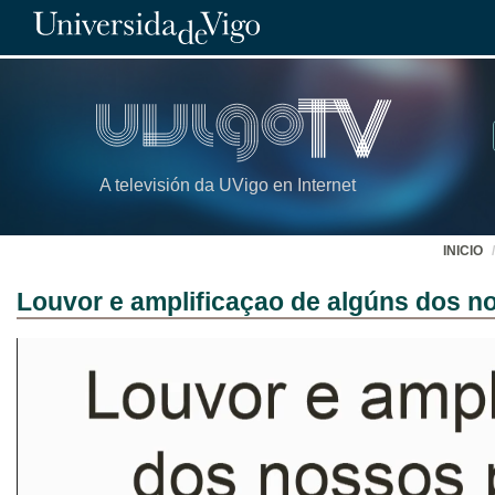
A televisión da UVigo en Internet
INICIO
Louvor e amplificaçao de algúns dos n