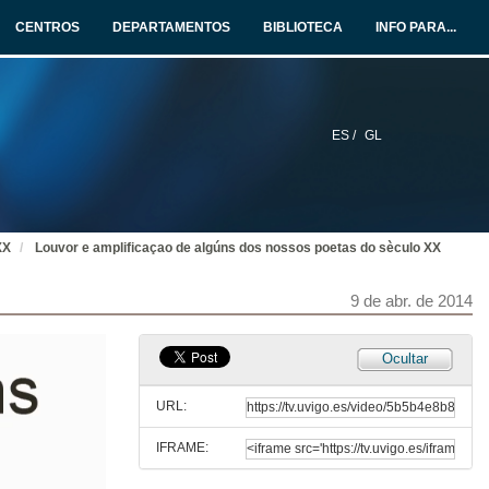
CENTROS
DEPARTAMENTOS
BIBLIOTECA
INFO PARA...
ES /
GL
XX
Louvor e amplificaçao de algúns dos nossos poetas do sèculo XX
9 de abr. de 2014
Ocultar
URL:
IFRAME: