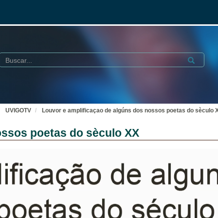
Buscar
Submit
UVIGOTV
Louvor e amplificaçao de algúns dos nossos poetas do sèculo 
ossos poetas do sèculo XX