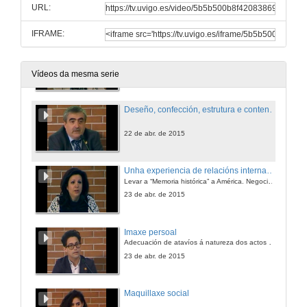
URL:
22 de abr. de 2015
IFRAME:
O protocolo como elemento para o axeitado desenrolo do evento tradicional
22 de abr. de 2015
Vídeos da mesma serie
Deseño, confección, estrutura e contenidos dunha revista científica de Comunicación e Relacións Públicas
22 de abr. de 2015
Unha experiencia de relacións internacionais
Levar a “Memoria histórica” a América. Negociar na Habana
23 de abr. de 2015
Imaxe persoal
Adecuación de atavíos á natureza dos actos sociais
23 de abr. de 2015
Maquillaxe social