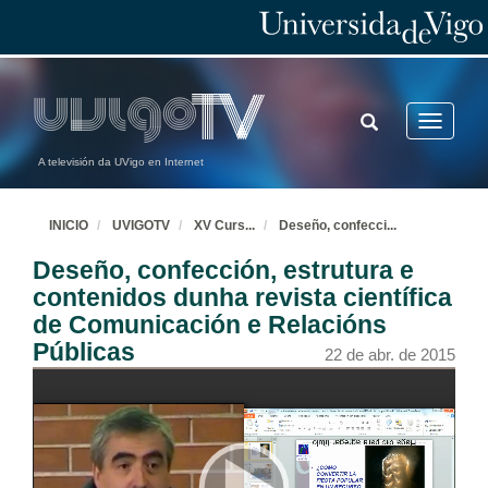
TOGGLE
Toggle
SEARCH
navigatio
A televisión da UVigo en Internet
INICIO
UVIGOTV
XV Curs
...
Deseño, confecci
...
Deseño, confección, estrutura e
contenidos dunha revista científica
de Comunicación e Relacións
Públicas
22 de abr. de 2015
Cerimonial da Igrexa e o Protocolo da Santa Sede