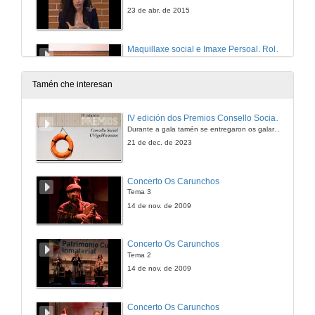
23 de abr. de 2015
Maquillaxe social e Imaxe Persoal. Rolda de preguntas
23 de abr. de 2015
Tamén che interesan
Fotografía periodística e fotografía de actos sociais
IV edición dos Premios Consello Social UVigo Humana
Experiencias profesionais preto da Casa Real
Durante a gala tamén se entregaron os galardóns aos mellores TFG e TFM en materia de Axenda 2030
23 de abr. de 2015
21 de dec. de 2023
O introdutor de eventos e o seu papel dinamizador
Concerto Os Carunchos
Tema 3
23 de abr. de 2015
14 de nov. de 2009
As relacións públicas institucionais: experiencias e reflexións.
Concerto Os Carunchos
Tema 2
23 de abr. de 2015
14 de nov. de 2009
Construir relacións a través de experiencias
Concerto Os Carunchos