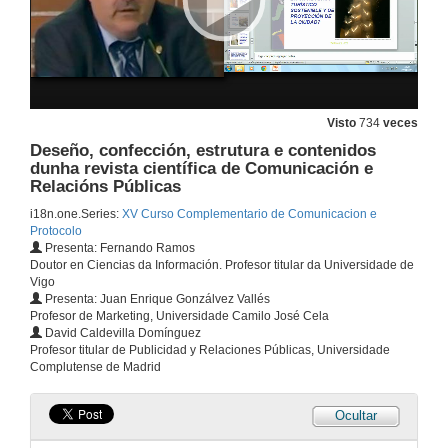
22 de abr. de 2015
Relacións públicas e comunicación institucional
Relato dunha experiencia
22 de abr. de 2015
Visto
734
veces
Deseño, confección, estrutura e contenidos
Protocolos e organización nos grandes eventos de empresa de marcas internacionais
dunha revista científica de Comunicación e
Un exemplo práctico: Louis Vuitton
Relacións Públicas
22 de abr. de 2015
i18n.one.Series:
XV Curso Complementario de Comunicacion e
Protocolo
Presenta: Fernando Ramos
Protocolo e protocolos dun medio local
Doutor en Ciencias da Información. Profesor titular da Universidade de
Vigo
22 de abr. de 2015
Presenta: Juan Enrique Gonzálvez Vallés
Profesor de Marketing, Universidade Camilo José Cela
David Caldevilla Domínguez
Novas fórmulas para potenciar a imaxe de marca na industria da moda
Profesor titular de Publicidad y Relaciones Públicas, Universidade
Da prescrición de bloggers ás pop up e flagship stores
Complutense de Madrid
22 de abr. de 2015
Ocultar
O protocolo de Estado en América do Sur
Manifestacións de Imaxe Pública nas Repúblicas Americanas