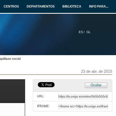
22 de abr. de 2015
CENTROS
DEPARTAMENTOS
BIBLIOTECA
INFO PARA...
O protocolo de Estado en América do Sur
Manifestacións de Imaxe Pública nas Repúblicas Americanas
22 de abr. de 2015
ES /
GL
O protocolo como elemento para o axeitado desenrolo do evento tradicional
22 de abr. de 2015
uillaxe social
Deseño, confección, estrutura e contenidos dunha revista científica de Comunicación e Relacións Públicas
22 de abr. de 2015
23 de abr. de 2015
Unha experiencia de relacións internacionais
Ocultar
Levar a “Memoria histórica” a América. Negociar na Habana
23 de abr. de 2015
URL:
IFRAME:
Imaxe persoal
Adecuación de atavíos á natureza dos actos sociais