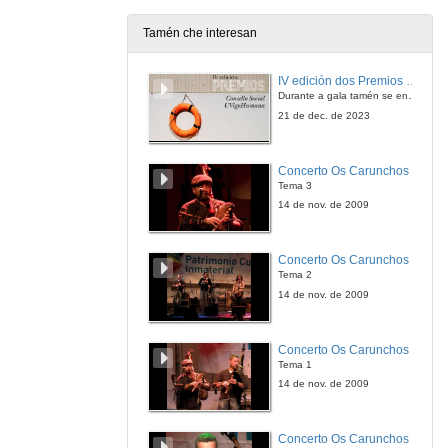
23 de abr. de 2015
Tamén che interesan
Construir relacións a través de experiencias
IV edición dos Premios Consello Social UVigo Humana
23 de abr. de 2015
Durante a gala tamén se entregaron os galardóns aos mellores TFG e TFM en materia de Axenda 2030
21 de dec. de 2023
Relacións públicas institucionais no paradigma da creación da marca cidade dos concellos da Comunidade de Madrid.
Concerto Os Carunchos
23 de abr. de 2015
Tema 3
14 de nov. de 2009
Grandes cerimonias da historia: as tres inauguracións da canle de Suez
Concerto Os Carunchos
23 de abr. de 2015
Tema 2
14 de nov. de 2009
O rol social da muller, sexo, xénero, funcións e conflictos na vida cotidiá
Concerto Os Carunchos
23 de abr. de 2015
Tema 1
14 de nov. de 2009
A caricatura política, entre a crítica e o humor
O contrapunto da imaxe do poder
Concerto Os Carunchos
23 de abr. de 2015