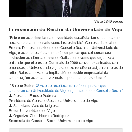
Apertura do acto
Interpretación da soprano. Negra Sombra
11 de xuño de 2013
Visto
1349
veces
Intervención do Reictor da Universidade de Vigo
Intervención do Presidente do Consello Social
“Este é un acto singular na universidade española, tan singular como
necesario e tan necesario como insubstituíble”. Con esta frase abriu
11 de xuño de 2013
Ernesto Pedrosa, presidente do Consello Social da Universidade de
Vigo, o acto de recoñecemento ás empresas que colaboran coa
institución académica do sur de Galicia, un evento que organiza a
Intervención do Presidente da Confederación de Empresarios de Galicia
entidade que el preside. Con máis de 2000 convenios asinados con
empresas, a Universidade viguesa quixo recoñecer así, en palabras do
11 de xuño de 2013
reitor, Salustiano Mato, a implicación do tecido empresarial da
contorna, “un actor cada vez máis importante no noso futuro”.
i18n.one.Series:
3º Acto de recoñecemento ás empresas que
Interpretación da soprano. Summertime
colaboran coa Universidade de Vigo organizado polol Consello Social”
Presenta: Ernesto Pedrosa
11 de xuño de 2013
Presidente do Consello Social da Universidade de Vigo
Salustiano Mato de la Iglesia
Reitor, Universidade de Vigo
Presentación de Paolo Vasile
Organiza: Chus Neches Rodríguez
Secretaria do Consello Social, Universidade de Vigo
11 de xuño de 2013