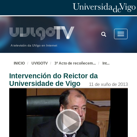
TOGGLE
Toggle
SEARCH
navigatio
A televisión da UVigo en Internet
INICIO
UVIGOTV
3º Acto de recoñecem
...
Int
...
Intervención do Reictor da
Universidade de Vigo
11 de xuño de 2013