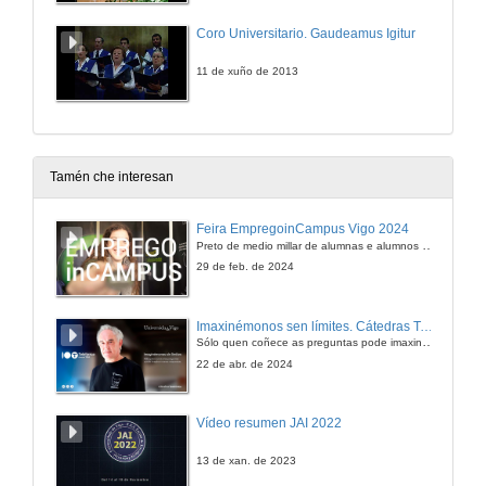
Coro Universitario. Gaudeamus Igitur
11 de xuño de 2013
Tamén che interesan
Feira EmpregoinCampus Vigo 2024
Preto de medio millar de alumnas e alumnos buscan coñecer máis de preto as oportunidades que lles achegan as arredor de medio cento de empresas que participan na edición viguesa da feira. Xunto coa visita aos stands, durante a feria desenvólvense varias actividades complementarias, como obradoiros, conversas, mesas redondas ou o pasaporte de empregabilidade, un espazo no que poderán recibir asesoramento sobre o seu CV.
29 de feb. de 2024
Imaxinémonos sen límites. Cátedras Telefónica
Sólo quen coñece as preguntas pode imaxinar novas respostas
22 de abr. de 2024
Vídeo resumen JAI 2022
13 de xan. de 2023