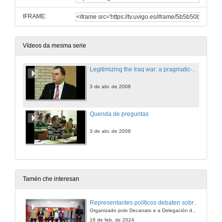
IFRAME:
Vídeos da mesma serie
Legitimizing the Iraq war: a pragmatic-cognitive perspective on the Us war rhetoric
3 de abr. de 2008
Quenda de preguntas
3 de abr. de 2008
Tamén che interesan
Representantes políticos debaten sobre educación e xuventude no campus de Pontevedra
Organizado polo Decanato e a Delegación de Alumnado de Dirección e Xestión Pública e coa participación de candidatos de PP, BNG, PSOE, Sumar e Podemos
16 de feb. de 2024