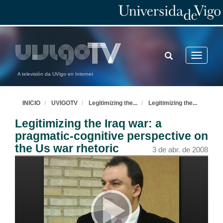
TOGGLE
Toggle
SEARCH
navigatio
A televisión da UVigo en Internet
INICIO
UVIGOTV
Legitimizing the
...
Legitimizing the
...
Legitimizing the Iraq war: a
pragmatic-cognitive perspective on
the Us war rhetoric
3 de abr. de 2008