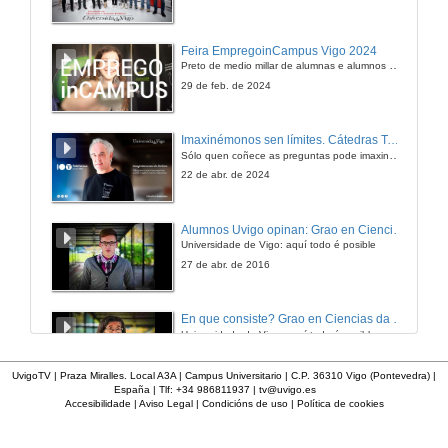
Feira EmpregoinCampus Vigo 2024
Preto de medio millar de alumnas e alumnos buscan coñecer máis de preto as oportunidades que lles achegan as arredor de medio cento de empresas que participan na edición viguesa da feira. Xunto coa visita aos stands, durante a feria desenvólvense varias actividades complementarias, como obradoiros, conversas, mesas redondas ou o pasaporte de empregabilidade, un espazo no que poderán recibir asesoramento sobre o seu CV.
29 de feb. de 2024
Imaxinémonos sen límites. Cátedras Telefónica
Sólo quen coñece as preguntas pode imaxinar novas respostas
22 de abr. de 2024
Alumnos Uvigo opinan: Grao en Ciencias da Linguaxe e Estudos Literarios
Universidade de Vigo: aquí todo é posible
27 de abr. de 2016
En que consiste? Grao en Ciencias da Linguaxe e Estudos Literarios
Universidade de Vigo: aquí todo é posible
27 de abr. de 2016
UvigoTV | Praza Miralles. Local A3A | Campus Universitario | C.P. 36310 Vigo (Pontevedra) |
España | Tlf: +34 986811937 |
tv@uvigo.es
Accesibilidade
|
Aviso Legal
|
Condicións de uso
|
Política de cookies
Alumnos Uvigo opinan: Grao en Linguas Estranxeiras
Universidade de Vigo: aquí todo é posible
27 de abr. de 2016