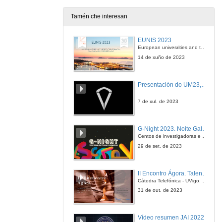
Tamén che interesan
EUNIS 2023
European univesrities and the digital transformation: challenges and opportunities ahead
14 de xuño de 2023
Presentación do UM23, o novo monopraza de UVigo Motorsport
7 de xul. de 2023
G-Night 2023. Noite Galega das Persoas Investigadoras. Conciencias creativas
Centos de investigadoras e investigadores, decenas de actividades e sete cidades
29 de set. de 2023
II Encontro Ágora. Talento e innovación na era da transformación dixital
Cátedra Telefónica - UVigo. Espazos de innovación
31 de out. de 2023
Vídeo resumen JAI 2022