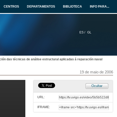
CENTROS
DEPARTAMENTOS
BIBLIOTECA
INFO PARA...
19 de maio de 2006
Matemáticas e simulación numérica para a Enxeñería
19 de maio de 2006
ES /
GL
Ferramentas avanzadas de desenvolvemento en Automoción
19 de maio de 2006
ción das técnicas de análise estructural aplicadas á reparación naval
Utilización de Métodos Numéricos en (FEM-BEM) no deseño de transductores electroacústicos
19 de maio de 2006
19 de maio de 2006
Ocultar
Experiencias e búsqueda de solucións en prefabricados de formigón
URL:
19 de maio de 2006
IFRAME:
Presentación do Máster de Enxeñería Matemática