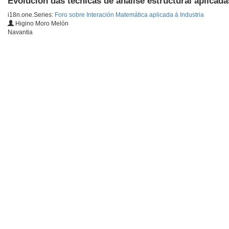
Evolución das técnicas de análise estructural aplicada
i18n.one.Series:
Foro sobre Interación Matemática aplicada á Industria
Higino Moro Melón
Navantia