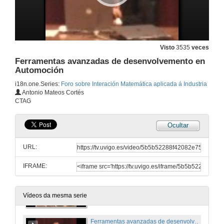
Visto
3535
veces
Ferramentas avanzadas de desenvolvemento en
Automoción
i18n.one.Series:
Foro sobre Interación Matemática aplicada á Industria
Antonio Mateos Cortés
CTAG
Ocultar
Apertura do Foro
URL:
19 de maio de 2006
IFRAME:
Matemáticas e simulación numérica para a Enxeñería
19 de maio de 2006
Vídeos da mesma serie
Ferramentas avanzadas de desenvolvemento en Automoción