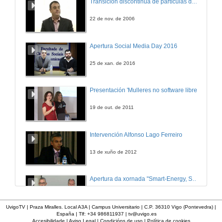
Transición discontinua de partículas de microgel termosensible
19 de maio de 2006
22 de nov. de 2006
Evolución das técnicas de análise estructural aplicadas á reparación naval
Apertura Social Media Day 2016
19 de maio de 2006
25 de xan. de 2016
Peche do Foro
Presentación 'Mulleres no software libre'
19 de maio de 2006
19 de out. de 2011
Intervención Alfonso Lago Ferreiro
13 de xuño de 2012
Apertura da xornada "Smart-Energy, Smart-City"
28 de out. de 2015
UvigoTV | Praza Miralles. Local A3A | Campus Universitario | C.P. 36310 Vigo (Pontevedra) |
España | Tlf: +34 986811937 |
tv@uvigo.es
Accesibilidade
|
Aviso Legal
|
Condicións de uso
|
Política de cookies