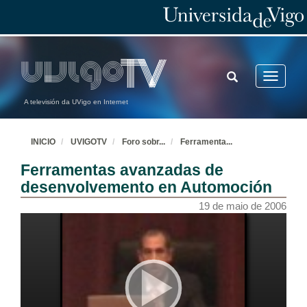
TOGGLE
Toggle
SEARCH
navigatio
A televisión da UVigo en Internet
INICIO
UVIGOTV
Foro sobr
...
Ferramenta
...
Ferramentas avanzadas de
desenvolvemento en Automoción
19 de maio de 2006