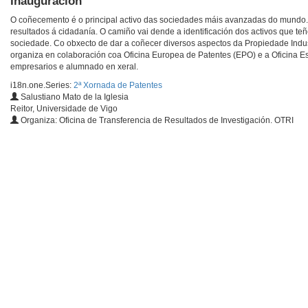
Inauguración
O coñecemento é o principal activo das sociedades máis avanzadas do mundo. A
resultados á cidadanía. O camiño vai dende a identificación dos activos que teñ
sociedade. Co obxecto de dar a coñecer diversos aspectos da Propiedade Indust
organiza en colaboración coa Oficina Europea de Patentes (EPO) e a Oficina Es
empresarios e alumnado en xeral.
i18n.one.Series:
2ª Xornada de Patentes
Salustiano Mato de la Iglesia
Reitor, Universidade de Vigo
Organiza: Oficina de Transferencia de Resultados de Investigación. OTRI