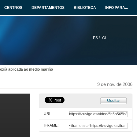
CENTROS
DEPARTAMENTOS
BIBLIOTECA
INFO PARA...
ES /
GL
Uso turístico do litoral: implicacións medioambientais e búsqueda de solucións
21 de set. de 2006
oxía aplicada ao medio mariño
Búsqueda de vida en Marte: minerais magnéticos de orixe bioxénica
5 de out. de 2006
9 de nov. de 2006
¿Que é o Espazo Europeo de Educación Superior? Implicacións para a licenciatura de Ciencias do Mar
Ocultar
19 de out. de 2006
URL:
IFRAME:
O Posgrao no Espazo Europeo de Educación Superior