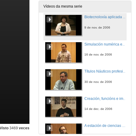
26 de out. de 2006
Vídeos da mesma serie
Biotecnoloxía aplicada ao medio mariño
9 de nov. de 2006
Simulación numérica en Oceanografía
16 de nov. de 2006
Títulos Náuticos profesionais e de recreo
30 de nov. de 2006
Creación, funcións e importancia dun colexio oficial. OCOAMB
14 de dec. de 2006
A estación de ciencias mariñas de Toralla
Visto
3469
veces