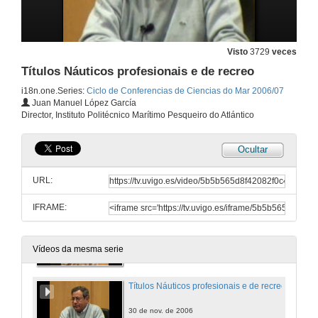
¿Que é o Espazo Europeo de Educación Superior? Implicacións para a licenciatura de Ciencias do Mar
Visto
3729
veces
19 de out. de 2006
Títulos Náuticos profesionais e de recreo
i18n.one.Series:
Ciclo de Conferencias de Ciencias do Mar 2006/07
O Posgrao no Espazo Europeo de Educación Superior
Juan Manuel López García
Director, Instituto Politécnico Marítimo Pesqueiro do Atlántico
26 de out. de 2006
Ocultar
Biotecnoloxía aplicada ao medio mariño
URL:
9 de nov. de 2006
IFRAME:
Simulación numérica en Oceanografía
16 de nov. de 2006
Vídeos da mesma serie
Títulos Náuticos profesionais e de recreo
30 de nov. de 2006