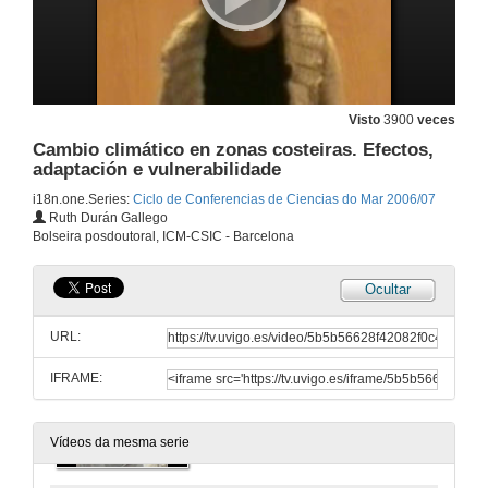
Títulos Náuticos profesionais e de recreo
30 de nov. de 2006
Creación, funcións e importancia dun colexio oficial. OCOAMB
Visto
3900
veces
Cambio climático en zonas costeiras. Efectos,
14 de dec. de 2006
adaptación e vulnerabilidade
i18n.one.Series:
Ciclo de Conferencias de Ciencias do Mar 2006/07
A estación de ciencias mariñas de Toralla
Ruth Durán Gallego
Bolseira posdoutoral, ICM-CSIC - Barcelona
1 de mar. de 2007
Ocultar
Evidencias do cambio climático en Galicia
URL:
8 de mar. de 2007
IFRAME:
Teledetección e Cambio Climático
15 de mar. de 2007
Vídeos da mesma serie