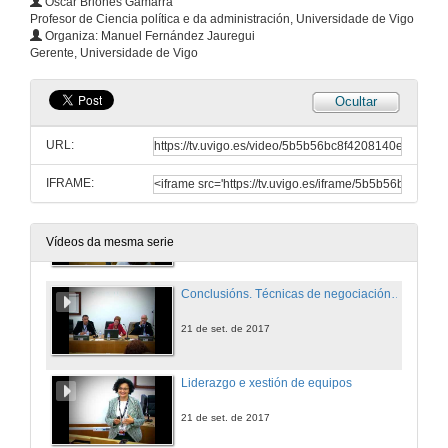
Óscar Briones Gamarra
Profesor de Ciencia política e da administración, Universidade de Vigo
Técnicas de negociación no ámbito público. Intervención de Óscar Briones Gamarra
Organiza: Manuel Fernández Jauregui
Gerente, Universidade de Vigo
21 de set. de 2017
Ocultar
Técnicas de negociación no ámbito público. Intervención de Paloma Román Marugán
URL:
21 de set. de 2017
IFRAME:
Quenda de preguntas. Técnicas de negociación no ámbito público
21 de set. de 2017
Vídeos da mesma serie
Conclusións. Técnicas de negociación no ámbito público
21 de set. de 2017
Liderazgo e xestión de equipos
21 de set. de 2017