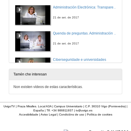
Administración Electrónica: Transparencia e seguridade
21 de set. de 2017
Quenda de preguntas. Administración Electrónica: Transparencia e seguridade
21 de set. de 2017
Ciberseguridade e universidades
21 de set. de 2017
Tamén che interesan
Presentación de Gema Pérez Ramón
Non existen vídeos de estas características.
21 de set. de 2017
UvigoTV | Praza Miralles. Local A3A | Campus Universitario | C.P. 36310 Vigo (Pontevedra) |
España | Tlf: +34 986811937 |
tv@uvigo.es
Atención ao usuario e administración electrónica
Accesibilidade
|
Aviso Legal
|
Condicións de uso
|
Política de cookies
21 de set. de 2017