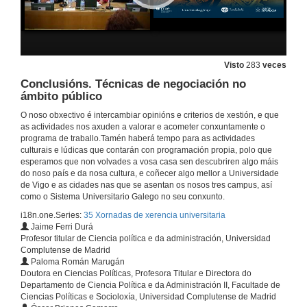
Boas prácticas na xestión económico-administrativa universitaria: novas ferramentas. Intervención de Rodrigo Cerviño Rodríguez
21 de set. de 2017
Visto
283
veces
Quenda de preguntas. Boas prácticas na xestión económico-administrativa universitaria: novas ferramentas
Conclusións. Técnicas de negociación no
ámbito público
21 de set. de 2017
O noso obxectivo é intercambiar opinións e criterios de xestión, e que
as actividades nos axuden a valorar e acometer conxuntamente o
programa de traballo.Tamén haberá tempo para as actividades
Dirección de persoas en administracións públicas
culturais e lúdicas que contarán con programación propia, polo que
esperamos que non volvades a vosa casa sen descubriren algo máis
21 de set. de 2017
do noso país e da nosa cultura, e coñecer algo mellor a Universidade
de Vigo e as cidades nas que se asentan os nosos tres campus, así
como o Sistema Universitario Galego no seu conxunto.
Goberno aberto e transparencia
i18n.one.Series:
35 Xornadas de xerencia universitaria
21 de set. de 2017
Jaime Ferri Durá
Profesor titular de Ciencia política e da administración, Universidad
Complutense de Madrid
Paloma Román Marugán
Técnicas de negociación no ámbito público. Intervención de Jaime Ferri Durá
Doutora en Ciencias Políticas, Profesora Titular e Directora do
Departamento de Ciencia Política e da Administración II, Facultade de
21 de set. de 2017
Ciencias Políticas e Socioloxía, Universidad Complutense de Madrid