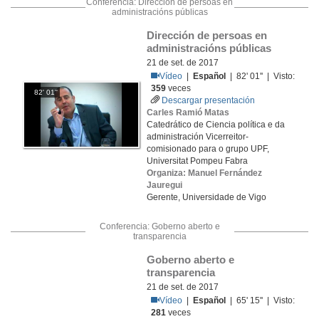
Conferencia: Dirección de persoas en
administracións públicas
Dirección de persoas en 
administracións públicas
21 de set. de 2017
Vídeo
|
Español
| 82' 01'' | Visto:
359
veces
82' 01''
Descargar presentación
Carles Ramió Matas
Catedrático de Ciencia política e da
administración Vicerreitor-
comisionado para o grupo UPF,
Universitat Pompeu Fabra
Organiza: Manuel Fernández
Jauregui
Gerente, Universidade de Vigo
Conferencia: Goberno aberto e
transparencia
Goberno aberto e 
transparencia
21 de set. de 2017
Vídeo
|
Español
| 65' 15'' | Visto:
281
veces