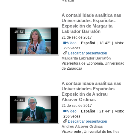
Málaga
A contabilidade analítica nas 
Universidades Españolas. 
Exposición de Margarita 
Labrador Barrafón
18' 42''
21 de set. de 2017
Vídeo
|
Español
| 18' 42'' | Visto:
295
veces
Descargar presentación
Margarita Labrador Barrafón
Vicerreitora de Economía, Universidad
de Zaragoza
A contabilidade analítica nas 
Universidades Españolas. 
Exposición de Andreu 
Alcover Ordinas
21' 44''
21 de set. de 2017
Vídeo
|
Español
| 21' 44'' | Visto:
256
veces
Descargar presentación
Andreu Alcover Ordinas
Vicexerente , Universitat de les Illes