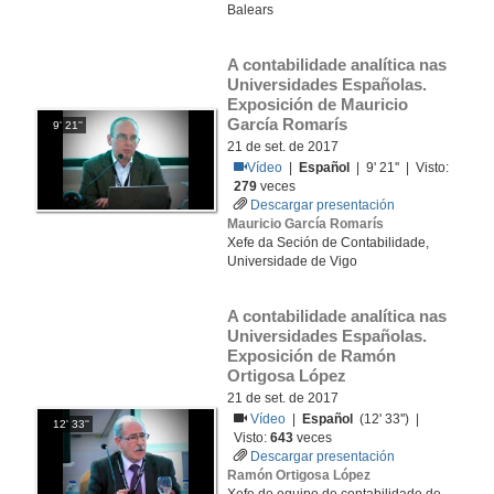
Balears
A contabilidade analítica nas 
Universidades Españolas. 
Exposición de Mauricio 
García Romarís
9' 21''
21 de set. de 2017
Vídeo
|
Español
| 9' 21'' | Visto:
279
veces
Descargar presentación
Mauricio García Romarís
Xefe da Seción de Contabilidade,
Universidade de Vigo
A contabilidade analítica nas 
Universidades Españolas. 
Exposición de Ramón 
Ortigosa López
21 de set. de 2017
Vídeo
|
Español
(12' 33'') |
12' 33''
Visto:
643
veces
Descargar presentación
Ramón Ortigosa López