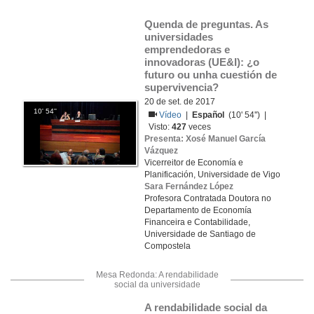
Quenda de preguntas. As 
universidades 
emprendedoras e 
innovadoras (UE&I): ¿o 
futuro ou unha cuestión de 
supervivencia?
20 de set. de 2017
10' 54''
Vídeo
|
Español
(10' 54'') |
Visto:
427
veces
Presenta: Xosé Manuel García
Vázquez
Vicerreitor de Economía e
Planificación, Universidade de Vigo
Sara Fernández López
Profesora Contratada Doutora no
Departamento de Economía
Financeira e Contabilidade,
Universidade de Santiago de
Compostela
Mesa Redonda: A rendabilidade
social da universidade
A rendabilidade social da 