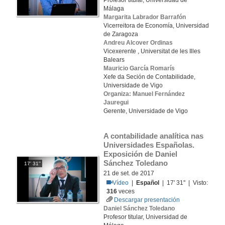
Profesor titular, Universidad de
Málaga
Margarita Labrador Barrafón
Vicerreitora de Economía, Universidad
de Zaragoza
Andreu Alcover Ordinas
Vicexerente , Universitat de les Illes
Balears
Mauricio García Romarís
Xefe da Seción de Contabilidade,
Universidade de Vigo
Organiza: Manuel Fernández
Jauregui
Gerente, Universidade de Vigo
A contabilidade analítica nas 
Universidades Españolas. 
Exposición de Daniel 
Sánchez Toledano
17' 31''
21 de set. de 2017
Vídeo
|
Español
| 17' 31'' | Visto:
316
veces
Descargar presentación
Daniel Sánchez Toledano
Profesor titular, Universidad de