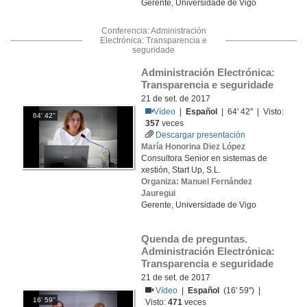
Gerente, Universidade de Vigo
Conferencia: Administración
Electrónica: Transparencia e
seguridade
Administración Electrónica: 
Transparencia e seguridade
21 de set. de 2017
Vídeo
|
Español
| 64' 42'' | Visto:
64' 42''
357
veces
Descargar presentación
María Honorina Diez López
Consultora Senior en sistemas de
xestión, Start Up, S.L.
Organiza: Manuel Fernández
Jauregui
Gerente, Universidade de Vigo
Quenda de preguntas. 
Administración Electrónica: 
Transparencia e seguridade
21 de set. de 2017
Vídeo
|
Español
(16' 59'') |
16' 59''
Visto:
471
veces