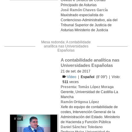
Oviedo e Síndico de Contas
Principado de Asturias
José Ramón Chaves García
Maxistrado especialista do
Contencioso-Administrativo, ala del
Tribunal Superior de Justicia de
Asturias Ministerio de Justicia
Mesa redonda: A contabilidade
analítica nas Universidades
Españolas
A contabilidade analítica nas 
Universidades Españolas
21 de set. de 2017
Vídeo
|
Español
(8' 09'') | Visto:
511
veces
Presenta: Tomás López Moraga
Gerente, Universidad de Castilla-La
Mancha
Ramón Ortigosa López
Xefe do equipo de contabilidade de
costes, Intervención General de la
Administración del Estado. Ministerio
8' 09''
de Hacienda y Función Pública
Daniel Sánchez Toledano