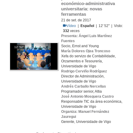
económico-administrativa 
universitaria: novas 
ferramentas
21 de set. de 2017
Vídeo
|
Español
| 12' 52'' | Visto:
332
veces
Presenta: Ángel Luis Martínez
Fuentes
Socio, Ernst and Young
12' 52''
María Dolores Ojea Troncoso
Xefa do servizo de Contabilidade,
Orzamentos e Tesourería,
Universidade de Vigo
Rodrigo Cerviño Rodríguez
Director de Administración,
Universidade de Vigo
Andrés Carballo Nercellas
Programador senior, Altia
José Antonio Mosquera Castro
Responsable TIC da área económica,
Universidade de Vigo
Organiza: Manuel Fernández
Jauregui
Gerente, Universidade de Vigo