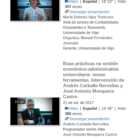
Vídeo
|
Español
| 18' 33'' | Visto:
357
veces
Descargar presentación
María Dolores Ojea Troncoso
Xefa do servizo de Contabilidade,
Orzamentos e Tesourería,
Universidade de Vigo
Organiza: Manuel Fernández
Jauregui
Gerente, Universidade de Vigo
Boas prácticas na xestión 
económico-administrativa 
universitaria: novas 
ferramentas. Intervención de 
Andrés Carballo Nercellas y 
José Antonio Mosquera 
Castro
14' 49''
21 de set. de 2017
Vídeo
|
Español
| 14' 49'' | Visto:
380
veces
Descargar presentación
Andrés Carballo Nercellas
Programador senior, Altia
José Antonio Mosquera Castro