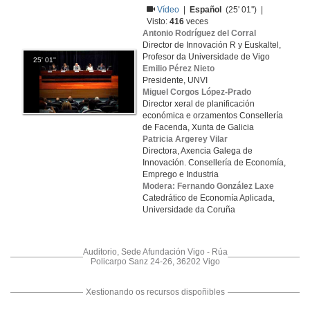
Vídeo
|
Español
(25' 01'') |
Visto:
416
veces
Antonio Rodríguez del Corral
Director de Innovación R y Euskaltel,
Profesor da Universidade de Vigo
25' 01''
Emilio Pérez Nieto
Presidente, UNVI
Miguel Corgos López-Prado
Director xeral de planificación
económica e orzamentos Consellería
de Facenda, Xunta de Galicia
Patricia Argerey Vilar
Directora, Axencia Galega de
Innovación. Consellería de Economía,
Emprego e Industria
Modera: Fernando González Laxe
Catedrático de Economía Aplicada,
Universidade da Coruña
Auditorio, Sede Afundación Vigo - Rúa
Policarpo Sanz 24-26, 36202 Vigo
Xestionando os recursos dispoñibles