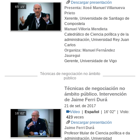
Descargar presentación
65' 15''
Presenta: Xosé Manuel Villanueva
Prieto
Xerente, Universidade de Santiago de
Compostela
Manuel Villoria Mendieta
Catedrático de Ciencia política y de la
administración, Universidad Rey Juan
Carlos
Organiza: Manuel Fernández
Jauregui
Gerente, Universidade de Vigo
Técnicas de negociación no ámbito
público
Técnicas de negociación no 
ámbito público. Intervención 
de Jaime Ferri Durá
21 de set. de 2017
Vídeo
|
Español
| 16' 02'' | Visto:
16' 02''
423
veces
Descargar presentación
Jaime Ferri Durá
Profesor titular de Ciencia política e da
administración, Universidad