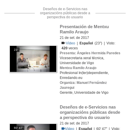
Deseños de e-Servicios nas
organizacións públicas desde a
perspectiva do usuario
Presentación de Mentxu 
Ramilo Araujo
21 de set. de 2017
Vídeo
|
Español
(23'') | Visto:
420
veces
23''
Presenta: Ángeles Hermida Paredes
Vicesecretaria xeral técnica,
Universidade de Vigo
Mentxu Ramilo Araujo
Profesional In(ter)dependiente,
Enredando.eu
Organiza: Manuel Fernández
Jauregui
Gerente, Universidade de Vigo
Deseños de e-Servicios nas 
organizacións públicas desde 
a perspectiva do usuario
21 de set. de 2017
60' 47''
Vídeo
|
Español
| 60' 47'' | Visto: