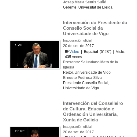
Josep Maria Sentís Suñé
Gerente, Universitat de Lleida
Intervención do Presidente do 
Consello Social da 
Universidade de Vigo
Inauguración oficial
5' 28''
20 de set. de 2017
Vídeo
|
Español
(5' 28'') | Visto:
435
veces
Presenta: Salustiano Mato de la
Iglesia
Reitor, Universidade de Vigo
Ernesto Pedrosa Silva
Presidente Consello Social,
Universidade de Vigo
Intervención del Conselleiro 
de Cultura, Educación e 
Ordenación Universitaria, 
Xunta de Galicia
Inauguración oficial
11' 18''
20 de set. de 2017