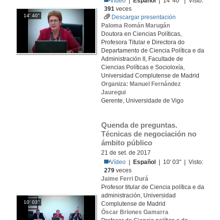
Vídeo
|
Español
| 14' 40'' | Visto:
391
veces
14' 40''
Descargar presentación
Paloma Román Marugán
Doutora en Ciencias Políticas,
Profesora Titular e Directora do
Departamento de Ciencia Política e da
Administración II, Facultade de
Ciencias Políticas e Socioloxía,
Universidad Complutense de Madrid
Organiza: Manuel Fernández
Jauregui
Gerente, Universidade de Vigo
Quenda de preguntas. 
Técnicas de negociación no 
ámbito público
21 de set. de 2017
Vídeo
|
Español
| 10' 03'' | Visto:
279
veces
Jaime Ferri Durá
Profesor titular de Ciencia política e da
administración, Universidad
10' 03''
Complutense de Madrid
Óscar Briones Gamarra