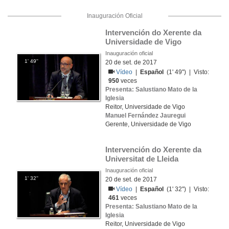
Inauguración Oficial
Intervención do Xerente da 
Universidade de Vigo
Inauguración oficial
1' 49''
20 de set. de 2017
Vídeo
|
Español
(1' 49'') | Visto:
950
veces
Presenta: Salustiano Mato de la
Iglesia
Reitor, Universidade de Vigo
Manuel Fernández Jauregui
Gerente, Universidade de Vigo
Intervención do Xerente da 
Universitat de Lleida
Inauguración oficial
1' 32''
20 de set. de 2017
Vídeo
|
Español
(1' 32'') | Visto:
461
veces
Presenta: Salustiano Mato de la
Iglesia
Reitor, Universidade de Vigo