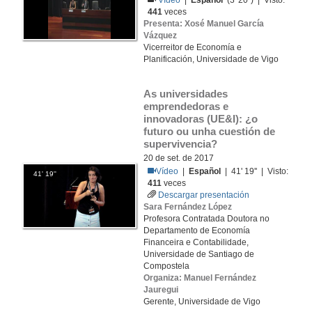
Vídeo
|
Español
(3' 20'') | Visto:
441
veces
Presenta: Xosé Manuel García
Vázquez
Vicerreitor de Economía e
Planificación, Universidade de Vigo
As universidades 
emprendedoras e 
innovadoras (UE&I): ¿o 
futuro ou unha cuestión de 
supervivencia?
20 de set. de 2017
Vídeo
|
Español
| 41' 19'' | Visto:
41' 19''
411
veces
Descargar presentación
Sara Fernández López
Profesora Contratada Doutora no
Departamento de Economía
Financeira e Contabilidade,
Universidade de Santiago de
Compostela
Organiza: Manuel Fernández
Jauregui
Gerente, Universidade de Vigo