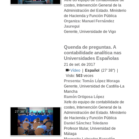
Xefe do equipo de contabilidade de
costes, Intervención General de la
Administración del Estado. Ministerio
de Hacienda y Función Pública
Organiza: Manuel Fernández
Jauregui
Gerente, Universidade de Vigo
Quenda de preguntas. A 
contabilidade analítica nas 
Universidades Españolas
21 de set. de 2017
Vídeo
|
Español
(27' 38'') |
Visto:
503
veces
Presenta: Tomás López Moraga
Gerente, Universidad de Castilla-La
Mancha
Ramón Ortigosa López
Xefe do equipo de contabilidade de
costes, Intervención General de la
27' 38''
Administración del Estado. Ministerio
de Hacienda y Función Pública
Daniel Sánchez Toledano
Profesor titular, Universidad de
Málaga