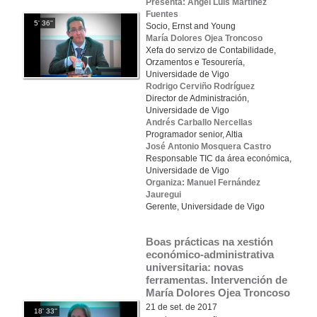
Presenta: Ángel Luis Martínez
Fuentes
5' 36''
Socio, Ernst and Young
María Dolores Ojea Troncoso
Xefa do servizo de Contabilidade,
Orzamentos e Tesourería,
Universidade de Vigo
Rodrigo Cerviño Rodríguez
Director de Administración,
Universidade de Vigo
Andrés Carballo Nercellas
Programador senior, Altia
José Antonio Mosquera Castro
Responsable TIC da área económica,
Universidade de Vigo
Organiza: Manuel Fernández
Jauregui
Gerente, Universidade de Vigo
Boas prácticas na xestión 
económico-administrativa 
universitaria: novas 
ferramentas. Intervención de 
María Dolores Ojea Troncoso
21 de set. de 2017
18' 33''