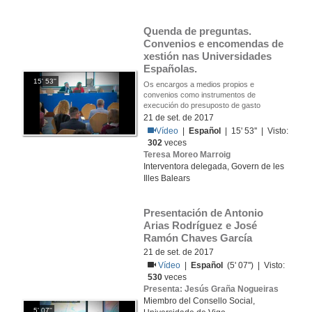
Quenda de preguntas. 
Convenios e encomendas de 
xestión nas Universidades 
Españolas.
15' 53''
Os encargos a medios propios e
convenios como instrumentos de
execución do presuposto de gasto
21 de set. de 2017
Vídeo
|
Español
| 15' 53'' | Visto:
302
veces
Teresa Moreo Marroig
Interventora delegada, Govern de les
Illes Balears
Presentación de Antonio 
Arias Rodríguez e José 
Ramón Chaves García
21 de set. de 2017
Vídeo
|
Español
(5' 07'') | Visto:
530
veces
Presenta: Jesús Graña Nogueiras
Miembro del Consello Social,
5' 07''