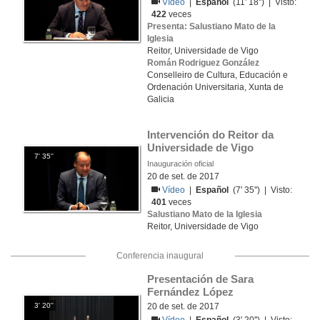
Vídeo
|
Español
(11' 18'') | Visto:
422
veces
Presenta: Salustiano Mato de la
Iglesia
Reitor, Universidade de Vigo
Román Rodriguez González
Conselleiro de Cultura, Educación e
Ordenación Universitaria, Xunta de
Galicia
Intervención do Reitor da 
Universidade de Vigo
7' 35''
Inauguración oficial
20 de set. de 2017
Vídeo
|
Español
(7' 35'') | Visto:
401
veces
Salustiano Mato de la Iglesia
Reitor, Universidade de Vigo
Conferencia inaugural
Presentación de Sara 
Fernández López
3' 20''
20 de set. de 2017