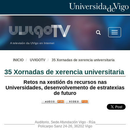
TOGGLE
Toggle
SEARCH
navigatio
A televisión da UVigo en Internet
INICIO
UVIGOTV
35 Xornadas de xerencia universitaria
35 Xornadas de xerencia universitaria
Retos na xestión ds recursos nas
Universidades, desenvolvemento de estratexias
de futuro
Auditorio, Sede Afundación Vigo - Rúa
Policarpo Sanz 24-26, 36202 Vigo