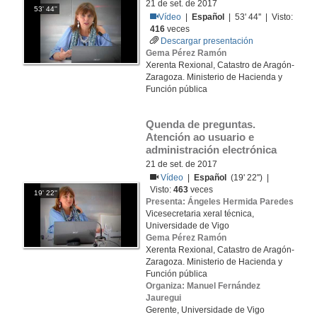
21 de set. de 2017
53' 44''
Vídeo
|
Español
| 53' 44'' | Visto:
416
veces
Descargar presentación
Gema Pérez Ramón
Xerenta Rexional, Catastro de Aragón-
Zaragoza. Ministerio de Hacienda y
Función pública
Quenda de preguntas. 
Atención ao usuario e 
administración electrónica
21 de set. de 2017
Vídeo
|
Español
(19' 22'') |
Visto:
463
veces
19' 22''
Presenta: Ángeles Hermida Paredes
Vicesecretaria xeral técnica,
Universidade de Vigo
Gema Pérez Ramón
Xerenta Rexional, Catastro de Aragón-
Zaragoza. Ministerio de Hacienda y
Función pública
Organiza: Manuel Fernández
Jauregui
Gerente, Universidade de Vigo