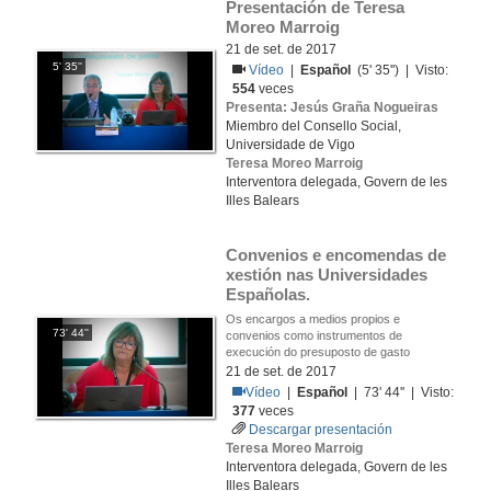
Presentación de Teresa 
Moreo Marroig
21 de set. de 2017
5' 35''
Vídeo
|
Español
(5' 35'') | Visto:
554
veces
Presenta: Jesús Graña Nogueiras
Miembro del Consello Social,
Universidade de Vigo
Teresa Moreo Marroig
Interventora delegada, Govern de les
Illes Balears
Convenios e encomendas de 
xestión nas Universidades 
Españolas.
Os encargos a medios propios e
73' 44''
convenios como instrumentos de
execución do presuposto de gasto
21 de set. de 2017
Vídeo
|
Español
| 73' 44'' | Visto:
377
veces
Descargar presentación
Teresa Moreo Marroig
Interventora delegada, Govern de les
Illes Balears