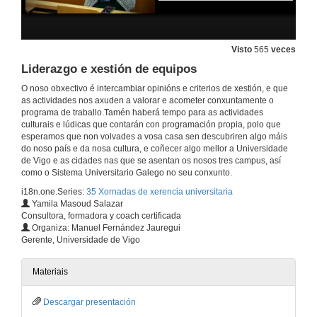
21 de set. de 2017
Visto
565
veces
Dirección de persoas en administracións públicas
Liderazgo e xestión de equipos
21 de set. de 2017
O noso obxectivo é intercambiar opinións e criterios de xestión, e que
as actividades nos axuden a valorar e acometer conxuntamente o
programa de traballo.Tamén haberá tempo para as actividades
Goberno aberto e transparencia
culturais e lúdicas que contarán con programación propia, polo que
esperamos que non volvades a vosa casa sen descubriren algo máis
21 de set. de 2017
do noso país e da nosa cultura, e coñecer algo mellor a Universidade
de Vigo e as cidades nas que se asentan os nosos tres campus, así
como o Sistema Universitario Galego no seu conxunto.
Técnicas de negociación no ámbito público. Intervención de Jaime Ferri Durá
i18n.one.Series:
35 Xornadas de xerencia universitaria
Yamila Masoud Salazar
21 de set. de 2017
Consultora, formadora y coach certificada
Organiza: Manuel Fernández Jauregui
Gerente, Universidade de Vigo
Técnicas de negociación no ámbito público. Intervención de Óscar Briones Gamarra
21 de set. de 2017
Materiais
Descargar presentación
Técnicas de negociación no ámbito público. Intervención de Paloma Román Marugán