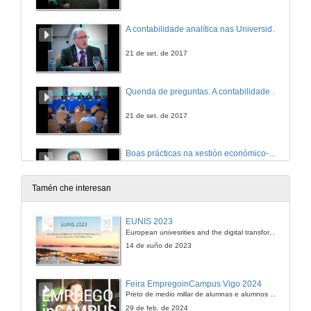
A contabilidade analítica nas Universidades Españolas. Exposición de Ramón Ortigosa López
21 de set. de 2017
Quenda de preguntas. A contabilidade analítica nas Universidades Españolas
21 de set. de 2017
Boas prácticas na xestión económico-administrativa universitaria: novas ferramentas. Presentación da sesión e dos ponentes
21 de set. de 2017
Tamén che interesan
Boas prácticas na xestión económico-administrativa universitaria: novas ferramentas. Intervención de María Dolores Ojea Troncoso
EUNIS 2023
European univesrities and the digital transformation: challenges and opportunities ahead
21 de set. de 2017
14 de xuño de 2023
Boas prácticas na xestión económico-administrativa universitaria: novas ferramentas. Intervención de Andrés Carballo Nercellas y José Antonio Mosquera Castro
Feira EmpregoinCampus Vigo 2024
Preto de medio millar de alumnas e alumnos buscan coñecer máis de preto as oportunidades que lles achegan as arredor de medio cento de empresas que participan na edición viguesa da feira. Xunto coa visita aos stands, durante a feria desenvólvense varias actividades complementarias, como obradoiros, conversas, mesas redondas ou o pasaporte de empregabilidade, un espazo no que poderán recibir asesoramento sobre o seu CV.
21 de set. de 2017
29 de feb. de 2024