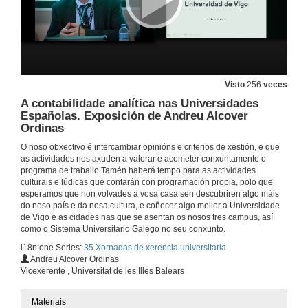
Presentación de Teresa Moreo Marroig
21 de set. de 2017
Visto
256
veces
Convenios e encomendas de xestión nas Universidades Españolas.
Os encargos a medios propios e convenios como instrumentos de execución do presuposto de gasto
A contabilidade analítica nas Universidades
Españolas. Exposición de Andreu Alcover
21 de set. de 2017
Ordinas
O noso obxectivo é intercambiar opinións e criterios de xestión, e que
Quenda de preguntas. Convenios e encomendas de xestión nas Universidades Españolas.
as actividades nos axuden a valorar e acometer conxuntamente o
Os encargos a medios propios e convenios como instrumentos de execución do presuposto de gasto
programa de traballo.Tamén haberá tempo para as actividades
21 de set. de 2017
culturais e lúdicas que contarán con programación propia, polo que
esperamos que non volvades a vosa casa sen descubriren algo máis
do noso país e da nosa cultura, e coñecer algo mellor a Universidade
Presentación de Antonio Arias Rodríguez e José Ramón Chaves García
de Vigo e as cidades nas que se asentan os nosos tres campus, así
como o Sistema Universitario Galego no seu conxunto.
21 de set. de 2017
i18n.one.Series:
35 Xornadas de xerencia universitaria
Andreu Alcover Ordinas
Vicexerente , Universitat de les Illes Balears
Sucedidos universitarios. Reflexións a debate aberto.
21 de set. de 2017
Materiais