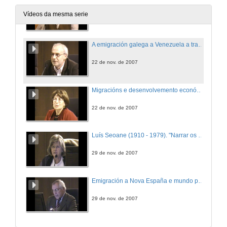
Vídeos da mesma serie
15 de nov. de 2007
A emigración galega a Venezuela a través do asociacionismo
22 de nov. de 2007
Migracións e desenvolvemento económico. Consideración dende a historia da mobilidade da población en Galicia
22 de nov. de 2007
Luís Seoane (1910 - 1979). "Narrar os recordos, tamén debúxalos..."
29 de nov. de 2007
Emigración a Nova España e mundo privado dos andaluces no virreinato (séculos XVI ao XVIII)
29 de nov. de 2007