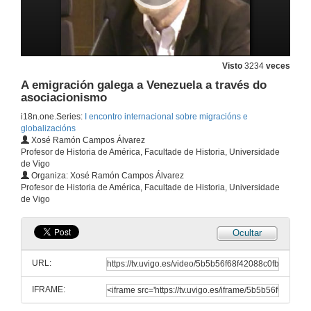
Visto
3234
veces
A emigración galega a Venezuela a través do
asociacionismo
i18n.one.Series:
I encontro internacional sobre migracións e
globalizacións
Xosé Ramón Campos Álvarez
Profesor de Historia de América, Facultade de Historia, Universidade
de Vigo
Organiza: Xosé Ramón Campos Álvarez
Profesor de Historia de América, Facultade de Historia, Universidade
de Vigo
Ocultar
A emigración galega a México e a migración mexicana ós EE.UU en perspectiva comparada
URL:
15 de nov. de 2007
IFRAME:
Unha aproximación aos galegos en Cádiz a finais do s. XIX