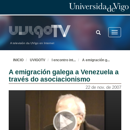
TOGGLE
Toggle
SEARCH
navigatio
A televisión da UVigo en Internet
INICIO
UVIGOTV
I encontro int
...
A emigración g
...
A emigración galega a Venezuela a
través do asociacionismo
22 de nov. de 2007