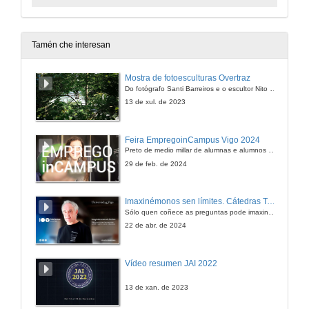
Tamén che interesan
Mostra de fotoesculturas Overtraz
Do fotógrafo Santi Barreiros e o escultor Nito Contreras.
13 de xul. de 2023
Feira EmpregoinCampus Vigo 2024
Preto de medio millar de alumnas e alumnos buscan coñecer máis de preto as oportunidades que lles achegan as arredor de medio cento de empresas que participan na edición viguesa da feira. Xunto coa visita aos stands, durante a feria desenvólvense varias actividades complementarias, como obradoiros, conversas, mesas redondas ou o pasaporte de empregabilidade, un espazo no que poderán recibir asesoramento sobre o seu CV.
29 de feb. de 2024
Imaxinémonos sen límites. Cátedras Telefónica
Sólo quen coñece as preguntas pode imaxinar novas respostas
22 de abr. de 2024
Vídeo resumen JAI 2022
13 de xan. de 2023