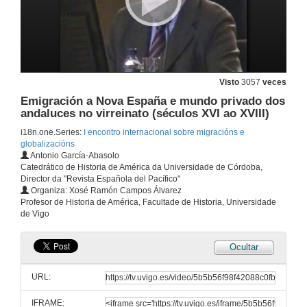
Visto
3057
veces
Emigración a Nova España e mundo privado dos
andaluces no virreinato (séculos XVI ao XVIII)
i18n.one.Series:
I encontro internacional sobre migracións e
globalizacións
Antonio García-Abasolo
Catedrático de Historia de América da Universidade de Córdoba,
Director da "Revista Española del Pacífico"
Organiza: Xosé Ramón Campos Álvarez
Profesor de Historia de América, Facultade de Historia, Universidade
de Vigo
Ocultar
A emigración galega a México e a migración mexicana ós EE.UU en perspectiva comparada
URL:
15 de nov. de 2007
IFRAME: