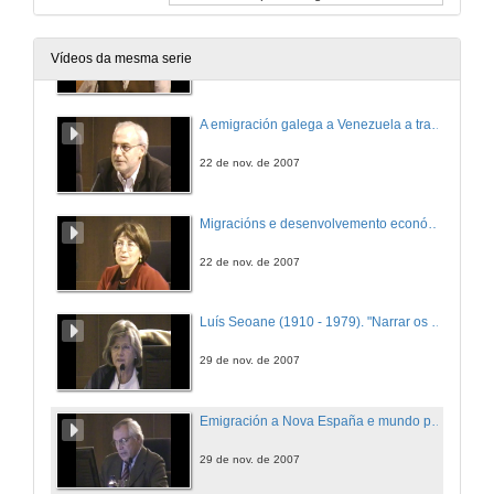
Unha aproximación aos galegos en Cádiz a finais do s. XIX
Vídeos da mesma serie
15 de nov. de 2007
A emigración galega a Venezuela a través do asociacionismo
22 de nov. de 2007
Migracións e desenvolvemento económico. Consideración dende a historia da mobilidade da población en Galicia
22 de nov. de 2007
Luís Seoane (1910 - 1979). "Narrar os recordos, tamén debúxalos..."
29 de nov. de 2007
Emigración a Nova España e mundo privado dos andaluces no virreinato (séculos XVI ao XVIII)
29 de nov. de 2007