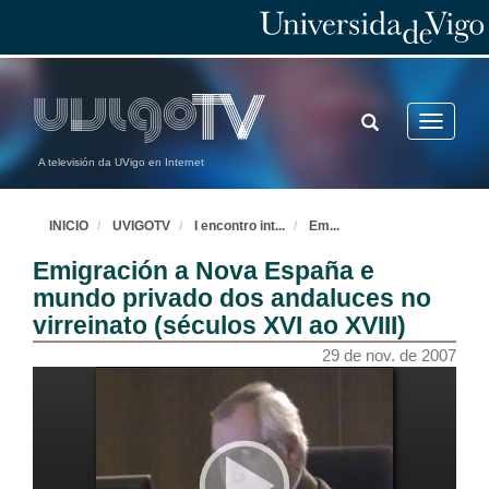
TOGGLE
Toggle
SEARCH
navigatio
A televisión da UVigo en Internet
INICIO
UVIGOTV
I encontro int
...
Em
...
Emigración a Nova España e
mundo privado dos andaluces no
virreinato (séculos XVI ao XVIII)
29 de nov. de 2007