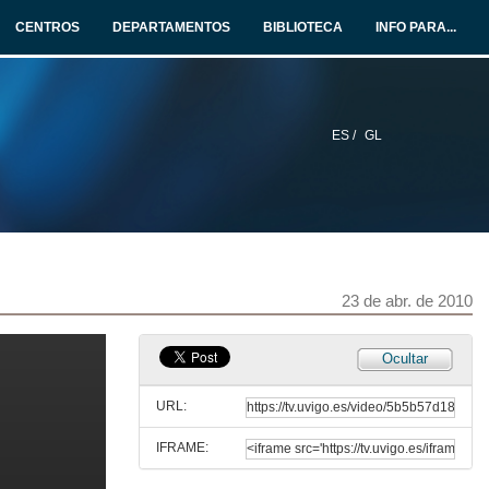
CENTROS
DEPARTAMENTOS
BIBLIOTECA
INFO PARA...
ES /
GL
Inaguración
22 de abr. de 2010
As políticas europeas de cambio climático tras os acordos de Copenhague
22 de abr. de 2010
23 de abr. de 2010
Quenda de preguntas
Ocultar
22 de abr. de 2010
URL:
IFRAME:
Un novo clima para a política enerxética