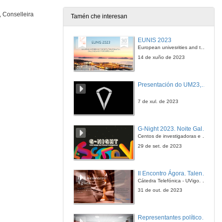
29 de abr. de 2010
, Conselleira
Tamén che interesan
Sustentabilidade e cambio climático. Escenarios con futuro
EUNIS 2023
30 de abr. de 2010
European univesrities and the digital transformation: challenges and opportunities ahead
14 de xuño de 2023
Quenda de preguntas
Presentación do UM23, o novo monopraza de UVigo Motorsport
30 de abr. de 2010
7 de xul. de 2023
G-Night 2023. Noite Galega das Persoas Investigadoras. Conciencias creativas
Centos de investigadoras e investigadores, decenas de actividades e sete cidades
29 de set. de 2023
II Encontro Ágora. Talento e innovación na era da transformación dixital
Cátedra Telefónica - UVigo. Espazos de innovación
31 de out. de 2023
Representantes políticos debaten sobre educación e xuventude no campus de Pontevedra