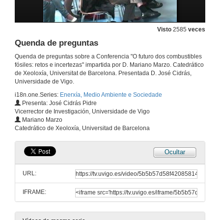
22 de abr. de 2010
Visto
2585
veces
Quenda de preguntas
Quenda de preguntas
22 de abr. de 2010
Quenda de preguntas sobre a Conferencia "O futuro dos combustibles
fósiles: retos e incertezas" impartida por D. Mariano Marzo. Catedrático
de Xeoloxía, Universitat de Barcelona. Presentada D. José Cidrás,
Un novo clima para a política enerxética
Universidade de Vigo.
23 de abr. de 2010
i18n.one.Series:
Enerxía, Medio Ambiente e Sociedade
Presenta: José Cidrás Pidre
Vicerrector de Investigación, Universidade de Vigo
Quenda de preguntas
Mariano Marzo
Catedrático de Xeoloxía, Universitad de Barcelona
23 de abr. de 2010
Ocultar
Cambio climático e enerxía: o papel das renovables
URL:
28 de abr. de 2010
IFRAME:
Quenda de preguntas