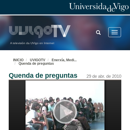
TOGGLE
Toggle
SEARCH
navigatio
A televisión da UVigo en Internet
INICIO
UVIGOTV
Enerxía, Medi
...
Quenda de preguntas
Quenda de preguntas
29 de abr. de 2010
Inaguración
22 de abr. de 2010
As políticas europeas de cambio climático tras os acordos de Copenhague