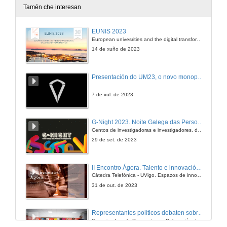
Tamén che interesan
EUNIS 2023
European univesrities and the digital transformation: challenges and opportunities ahead
14 de xuño de 2023
Presentación do UM23, o novo monopraza de UVigo Motorsport
7 de xul. de 2023
G-Night 2023. Noite Galega das Persoas Investigadoras. Conciencias creativas
Centos de investigadoras e investigadores, decenas de actividades e sete cidades
29 de set. de 2023
II Encontro Ágora. Talento e innovación na era da transformación dixital
Cátedra Telefónica - UVigo. Espazos de innovación
31 de out. de 2023
Representantes políticos debaten sobre educación e xuventude no campus de Pontevedra
Organizado polo Decanato e a Delegación de Alumnado de Dirección e Xestión Pública e coa participación de candidatos de PP, BNG, PSOE, Sumar e Podemos