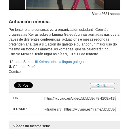
Quenda de Preguntas
Visto
2631
veces
Actuación cómica
9 de feb. de 2011
Por terceiro ano consecutivo, a organización estudantil Comités
organiza as 'Xeiras sobre a Lingua Galega', unhas xornadas nas que a
O galego nos movementos sociais
través de diferentes conferencias, actuacións e mesas redondas
Presentación
pretenden analizar a situación do galego e pular por un maior uso do
9 de feb. de 2011
mesmo en todos os ámbitos. As xornadas, que se celebrarán no
Edificio Miralles, terán lugar os días 9, 10 e 11 de febreiro.
i18n.one.Series:
III Xeiras sobre a lingua galega
Intervención de Cruz Martínez
Cándido Pazó
Intervención
Cómico
9 de feb. de 2011
Ocultar
Intervención de Xabier P. Igrexas
Intervención
URL:
9 de feb. de 2011
IFRAME:
Quenda de Preguntas
9 de feb. de 2011
Vídeos da mesma serie