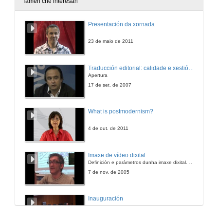
Tamén che interesan
Intervención de César Lorenzo
Presentación da xornada
Intervención
10 de feb. de 2011
23 de maio de 2011
Quenda de Preguntas
Traducción editorial: calidade e xestión de proxectos
Apertura
10 de feb. de 2011
17 de set. de 2007
Intervención de Inma López Silva
What is postmodernism?
Intervención
10 de feb. de 2011
4 de out. de 2011
Quenda de Preguntas
Imaxe de vídeo dixital
Definición e parámetros dunha imaxe dixital. Resolución e Aspecto. Profundidade da cor. Compresión. Frame por segundo. Entrelazado. Campos, cadros
10 de feb. de 2011
7 de nov. de 2005
Historia do cinema Galego
Inauguración
Presentación
11 de feb. de 2011
8 de maio de 2010