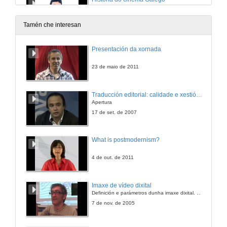
Presentación
11 de feb. de 2011
Tamén che interesan
Conferencia de Alberte Mera
Presentación da xornada
Intervención
11 de feb. de 2011
23 de maio de 2011
O galego como marca de identidade
Traducción editorial: calidade e xestión de proxectos
Presentación
Apertura
11 de feb. de 2011
17 de set. de 2007
Intervención de Óscar Reboiras
What is postmodernism?
Intervención
11 de feb. de 2011
4 de out. de 2011
Intervención de Xoán Quintás
Imaxe de vídeo dixital
Intervención
Definición e parámetros dunha imaxe dixital. Resolución e Aspecto. Profundidade da cor. Compresión. Frame por segundo. Entrelazado. Campos, cadros
11 de feb. de 2011
7 de nov. de 2005
Intervención de Iago Becerra