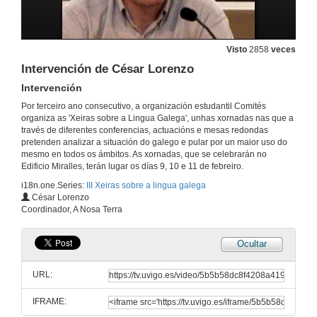
Quenda de Preguntas
9 de feb. de 2011
Visto
2858
veces
Actuación cómica
Intervención de César Lorenzo
Intervención
9 de feb. de 2011
Por terceiro ano consecutivo, a organización estudantil Comités
organiza as 'Xeiras sobre a Lingua Galega', unhas xornadas nas que a
A música dun país
través de diferentes conferencias, actuacións e mesas redondas
Presentación
pretenden analizar a situación do galego e pular por un maior uso do
10 de feb. de 2011
mesmo en todos os ámbitos. As xornadas, que se celebrarán no
Edificio Miralles, terán lugar os días 9, 10 e 11 de febreiro.
i18n.one.Series:
III Xeiras sobre a lingua galega
Conferencia de Xosé Miguelez
César Lorenzo
Intervención
Coordinador, A Nosa Terra
10 de feb. de 2011
Ocultar
Quenda de Preguntas
URL:
10 de feb. de 2011
IFRAME:
O deporte galego