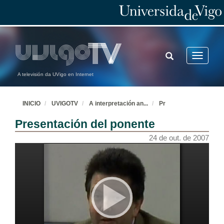
TOGGLE
Toggle
SEARCH
navigatio
A televisión da UVigo en Internet
INICIO
UVIGOTV
A interpretación an
...
Pr
Presentación del ponente
24 de out. de 2007