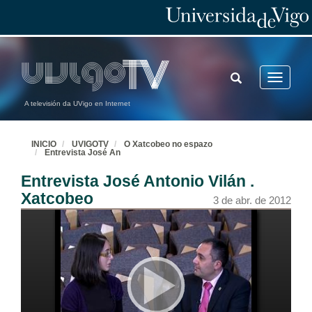
TOGGLE
Toggle
SEARCH
navigatio
A televisión da UVigo en Internet
INICIO
UVIGOTV
O Xatcobeo no espazo
Entrevista José An
Entrevista José Antonio Vilán .
Xatcobeo
3 de abr. de 2012