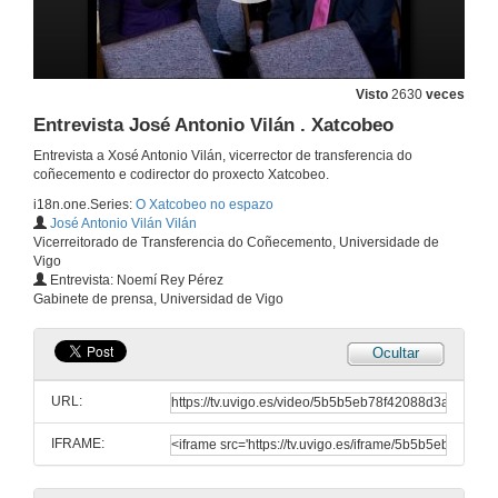
Visto
2630
veces
Entrevista José Antonio Vilán . Xatcobeo
Entrevista a Xosé Antonio Vilán, vicerrector de transferencia do
Presentación do acto de retransmisión do lanzamento do Vega e entrevistas
coñecemento e codirector do proxecto Xatcobeo.
i18n.one.Series:
O Xatcobeo no espazo
13 de feb. de 2012
José Antonio Vilán Vilán
Vicerreitorado de Transferencia do Coñecemento, Universidade de
Vigo
Lanzamento do Vega
Entrevista: Noemí Rey Pérez
Gabinete de prensa, Universidad de Vigo
13 de feb. de 2012
Ocultar
Posta en Órbita do Xatcobeo
URL:
13 de feb. de 2012
IFRAME:
Entrevista Fernando Aguado. Xatcobeo