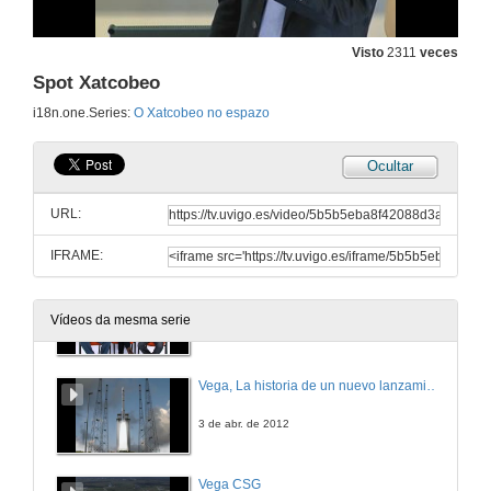
13 de feb. de 2012
Visto
2311
veces
Spot Xatcobeo
Entrevista Fernando Aguado. Xatcobeo
i18n.one.Series:
O Xatcobeo no espazo
3 de abr. de 2012
Ocultar
Entrevista José Antonio Vilán . Xatcobeo
URL:
3 de abr. de 2012
IFRAME:
Entrevista Miguel López e Darío Hermida. Xatcobeo
Vídeos da mesma serie
3 de abr. de 2012
Vega, La historia de un nuevo lanzamiento
3 de abr. de 2012
Vega CSG