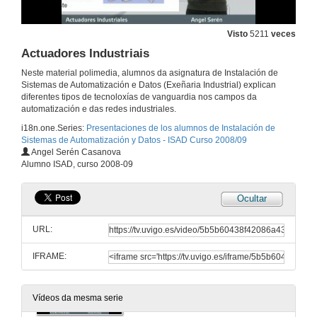
Sistemas de manutención Industrial
Visto
5211
veces
9 de xan. de 2009
Actuadores Industriais
Neste material polimedia, alumnos da asignatura de Instalación de
Automatas Programabeis : PLC
Sistemas de Automatización e Datos (Exeñaria Industrial) explican
diferentes tipos de tecnoloxías de vanguardia nos campos da
9 de xan. de 2009
automatización e das redes industriales.
i18n.one.Series:
Presentaciones de los alumnos de Instalación de
Sistemas de Automatización y Datos - ISAD Curso 2008/09
Robot Industrial
Angel Serén Casanova
Alumno ISAD, curso 2008-09
9 de xan. de 2009
Ocultar
Sensores Industriais
URL:
9 de xan. de 2009
IFRAME:
Actuadores Industriais
9 de xan. de 2009
Vídeos da mesma serie