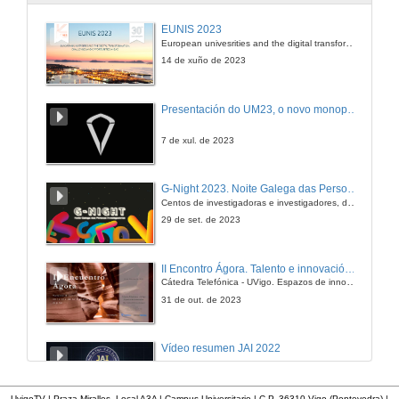
Comunicacións Industriais
EUNIS 2023
European univesrities and the digital transformation: challenges and opportunities ahead
16 de xan. de 2009
14 de xuño de 2023
Sistemas de producción flexible
Presentación do UM23, o novo monopraza de UVigo Motorsport
16 de xan. de 2009
7 de xul. de 2023
Sistemas de control distribuido
G-Night 2023. Noite Galega das Persoas Investigadoras. Conciencias creativas
Centos de investigadoras e investigadores, decenas de actividades e sete cidades
16 de xan. de 2009
29 de set. de 2023
HMI
II Encontro Ágora. Talento e innovación na era da transformación dixital
Cátedra Telefónica - UVigo. Espazos de innovación
16 de xan. de 2009
31 de out. de 2023
Vídeo resumen JAI 2022
13 de xan. de 2023
UvigoTV | Praza Miralles. Local A3A | Campus Universitario | C.P. 36310 Vigo (Pontevedra) |