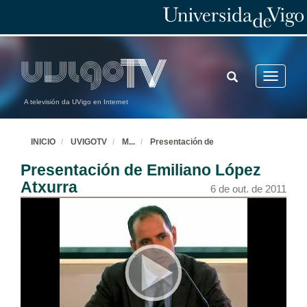
TOGGLE
Toggle
SEARCH
navigatio
A televisión da UVigo en Internet
INICIO
UVIGOTV
M
...
Presentación de
Presentación de Emiliano López
Atxurra
6 de out. de 2011