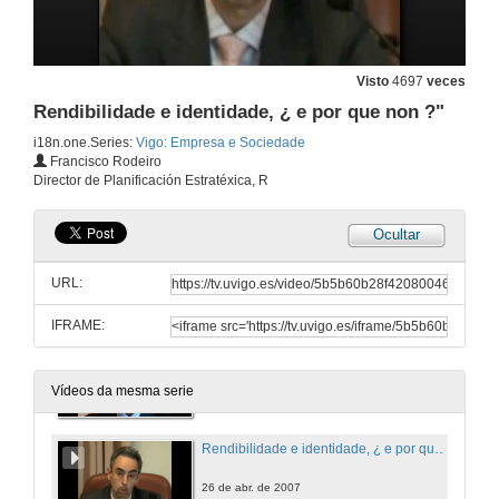
Visto
4697
veces
Rendibilidade e identidade, ¿ e por que non ?"
i18n.one.Series:
Vigo: Empresa e Sociedade
Francisco Rodeiro
Director de Planificación Estratéxica, R
Ocultar
URL:
IFRAME:
A xestión no Real Club Celta e o seu papel como proxección da imaxe de Vigo
26 de abr. de 2007
Vídeos da mesma serie
Rendibilidade e identidade, ¿ e por que non ?"
26 de abr. de 2007