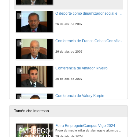
O deporte como dinamizador social e económico
26 de abr. de 2007
Conferencia de Franco Cobas González
26 de abr. de 2007
Conferencia de Amador Riveiro
26 de abr. de 2007
Conferencia de Valery Karpin
26 de abr. de 2007
Tamén che interesan
Preguntas
Feira EmpregoinCampus Vigo 2024
Aclarando dúbidas e debatindo sobre temas relacionados
Preto de medio millar de alumnas e alumnos buscan coñecer máis de preto as oportunidades que lles achegan as arredor de medio cento de empresas que participan na edición viguesa da feira. Xunto coa visita aos stands, durante a feria desenvólvense varias actividades complementarias, como obradoiros, conversas, mesas redondas ou o pasaporte de empregabilidade, un espazo no que poderán recibir asesoramento sobre o seu CV.
26 de abr. de 2007
29 de feb. de 2024