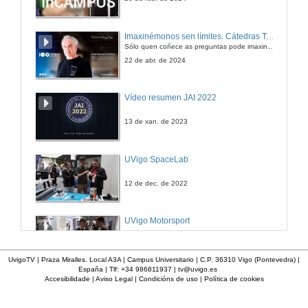
Sufrir é innovar
Imaxinémonos sen límites. Cátedras Telefónica
Sólo quen coñece as preguntas pode imaxinar novas respostas
26 de abr. de 2007
22 de abr. de 2024
As prácticas profesionais na Diplomatura: Unha ponte cara o futuro profesional
Vídeo resumen JAI 2022
26 de abr. de 2007
13 de xan. de 2023
Conferencia de Juan Pablo Martínez Sierra
UVigo SpaceLab
26 de abr. de 2007
12 de dec. de 2022
Conferencia de Estela Lareo Fernández
UVigo Motorsport
26 de abr. de 2007
12 de dec. de 2022
UvigoTV | Praza Miralles. Local A3A | Campus Universitario | C.P. 36310 Vigo (Pontevedra) |
España | Tlf: +34 986811937 |
tv@uvigo.es
Conferencia de Dositeo Amoedo González
Accesibilidade
|
Aviso Legal
|
Condicións de uso
|
Política de cookies
UVigo Aerotech
26 de abr. de 2007
12 de dec. de 2022