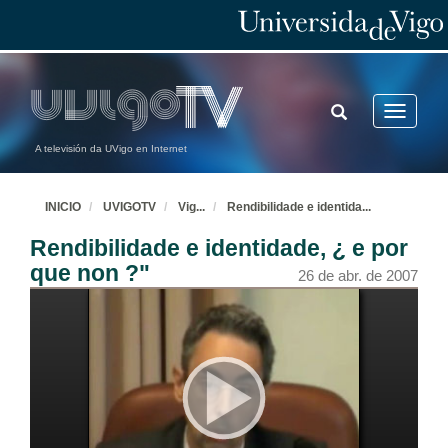
TOGGLE
Toggle
SEARCH
navigatio
A televisión da UVigo en Internet
INICIO
UVIGOTV
Vig
...
Rendibilidade e identida
...
Rendibilidade e identidade, ¿ e por
que non ?"
26 de abr. de 2007