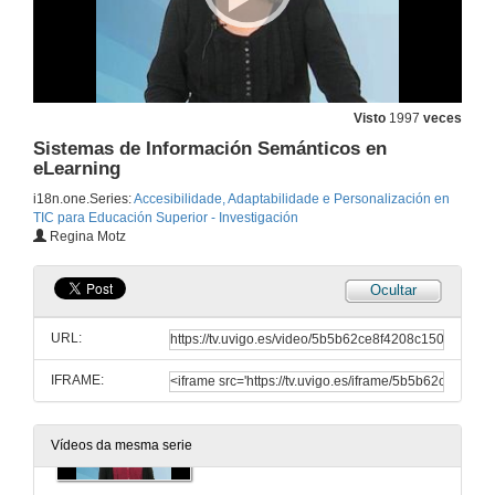
Visto
1997
veces
Sistemas de Información Semánticos en
eLearning
i18n.one.Series:
Accesibilidade, Adaptabilidade e Personalización en
TIC para Educación Superior - Investigación
Regina Motz
Ocultar
BeA - Sistema Web de Votación Anónima
URL:
25 de set. de 2012
IFRAME:
Análisis de Casos de Uso de Entornos Virtuais de Aprendizaxe por Docentes Universitarios
Vídeos da mesma serie
25 de set. de 2012