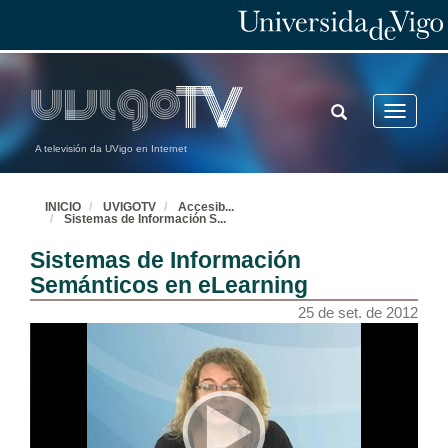
TOGGLE
Toggle
SEARCH
navigatio
A televisión da UVigo en Internet
INICIO
UVIGOTV
Accesib
...
Sistemas de Información S
...
Sistemas de Información
Semánticos en eLearning
25 de set. de 2012