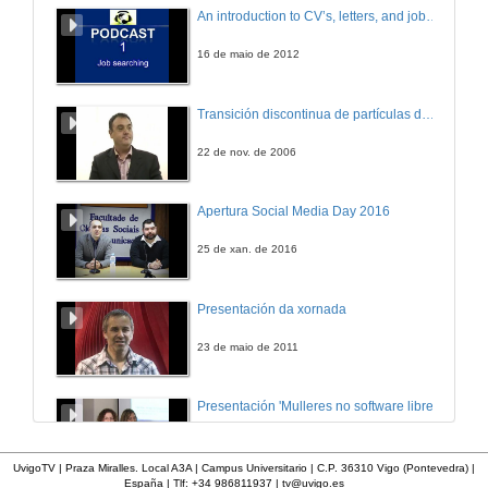
An introduction to CV’s, letters, and job searching
16 de maio de 2012
Transición discontinua de partículas de microgel termosensible
22 de nov. de 2006
Apertura Social Media Day 2016
25 de xan. de 2016
Presentación da xornada
23 de maio de 2011
Presentación 'Mulleres no software libre'
19 de out. de 2011
UvigoTV | Praza Miralles. Local A3A | Campus Universitario | C.P. 36310 Vigo (Pontevedra) |
España | Tlf: +34 986811937 |
tv@uvigo.es