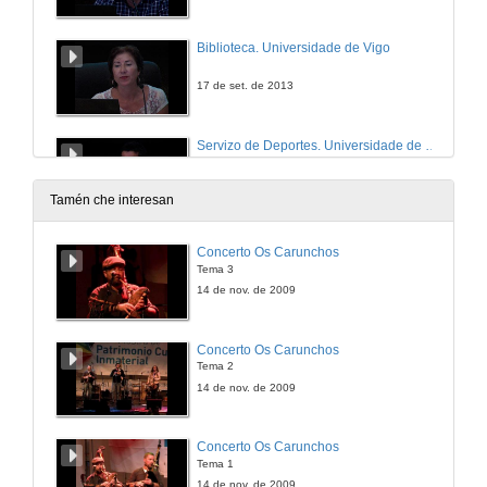
Biblioteca. Universidade de Vigo
17 de set. de 2013
Servizo de Deportes. Universidade de Vigo
17 de set. de 2013
Tamén che interesan
Oficina de Relacións Internacionais. Universidade de Vigo
Concerto Os Carunchos
Tema 3
17 de set. de 2013
14 de nov. de 2009
Área de Normalización Lingüística. Universidade de Vigo
Concerto Os Carunchos
Tema 2
17 de set. de 2013
14 de nov. de 2009
Centro de Linguas. Universidad de Vigo
Concerto Os Carunchos
Tema 1
17 de set. de 2013
14 de nov. de 2009