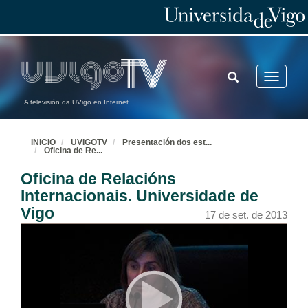
TOGGLE
Toggle
SEARCH
navigatio
A televisión da UVigo en Internet
INICIO
UVIGOTV
Presentación dos est
...
Oficina de Re
...
Oficina de Relacións
Internacionais. Universidade de
Vigo
17 de set. de 2013