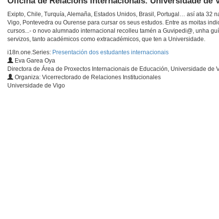
Oficina de Relacións Internacionais. Universidade de 
Exipto, Chile, Turquía, Alemaña, Estados Unidos, Brasil, Portugal… así ata 32
Vigo, Pontevedra ou Ourense para cursar os seus estudos. Entre as moitas indic
cursos...- o novo alumnado internacional recolleu tamén a Guvipedi@, unha guí
servizos, tanto académicos como extracadémicos, que ten a Universidade.
i18n.one.Series:
Presentación dos estudantes internacionais
Eva Garea Oya
Directora de Área de Proxectos Internacionais de Educación, Universidade de 
Organiza: Vicerrectorado de Relaciones Institucionales
Universidade de Vigo