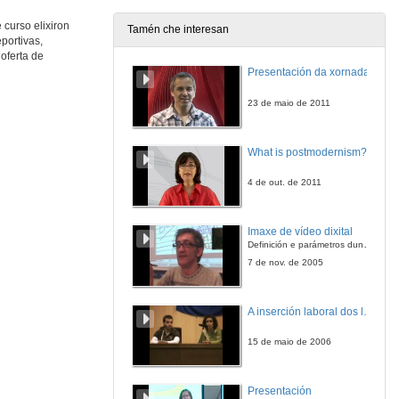
17 de set. de 2013
curso elixiron
Tamén che interesan
portivas,
Área de Normalización Lingüística. Universidade de Vigo
oferta de
Presentación da xornada
17 de set. de 2013
23 de maio de 2011
Centro de Linguas. Universidad de Vigo
What is postmodernism?
17 de set. de 2013
4 de out. de 2011
Presentación ESN Vigo
Imaxe de vídeo dixital
17 de set. de 2013
Definición e parámetros dunha imaxe dixital. Resolución e Aspecto. Profundidade da cor. Compresión. Frame por segundo. Entrelazado. Campos, cadros
7 de nov. de 2005
A inserción laboral dos licenciados en Ciencias do Mar: a carreira investigadora
15 de maio de 2006
Presentación