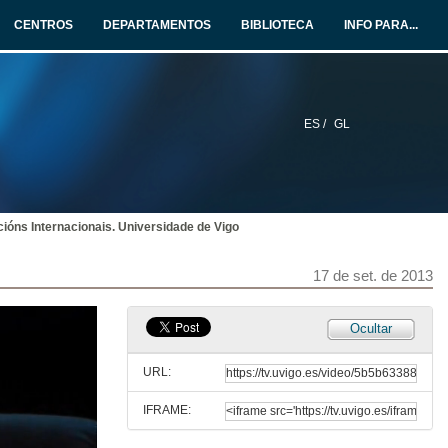
CENTROS
DEPARTAMENTOS
BIBLIOTECA
INFO PARA...
ES /
GL
cións Internacionais. Universidade de Vigo
17 de set. de 2013
Vicerreitoría de Extensión Universitaria. Universidade de Vigo
Ocultar
17 de set. de 2013
URL:
IFRAME:
Oficina de Relacións Internacionais. Universidade de Vigo