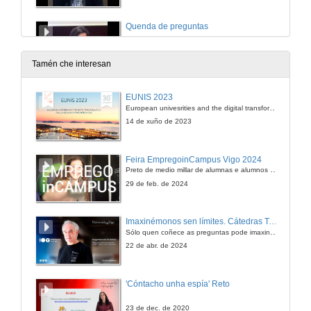
Quenda de preguntas
15 de maio de 2012
Tamén che interesan
Intervención de Dª Ana María Pita
EUNIS 2023
European univesrities and the digital transformation: challenges and opportunities ahead
15 de maio de 2012
14 de xuño de 2023
Intervención de D. Manuel José Fernández Inglesias
Feira EmpregoinCampus Vigo 2024
Preto de medio millar de alumnas e alumnos buscan coñecer máis de preto as oportunidades que lles achegan as arredor de medio cento de empresas que participan na edición viguesa da feira. Xunto coa visita aos stands, durante a feria desenvólvense varias actividades complementarias, como obradoiros, conversas, mesas redondas ou o pasaporte de empregabilidade, un espazo no que poderán recibir asesoramento sobre o seu CV.
15 de maio de 2012
29 de feb. de 2024
Intervención de D. Salustiano Mato de la Iglesia
Imaxinémonos sen límites. Cátedras Telefónica
Sólo quen coñece as preguntas pode imaxinar novas respostas
15 de maio de 2012
22 de abr. de 2024
Guía de prácticas e saídas laborais na Unión Europea e organizacións internacionais
'Cóntacho unha espía' Reto
15 de maio de 2012
23 de dec. de 2020