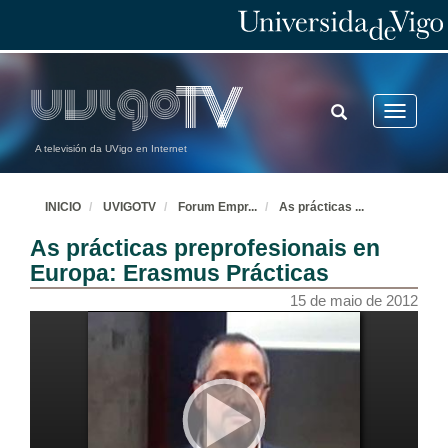
TOGGLE
Toggle
SEARCH
navigatio
A televisión da UVigo en Internet
INICIO
UVIGOTV
Forum Empr
...
As prácticas
...
As prácticas preprofesionais en
Europa: Erasmus Prácticas
15 de maio de 2012