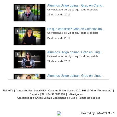
Alumnos Uvigo opinan: Grao en Ciencias da Linguaxe e Estudos Literarios
Universidade de Vigo: aquí todo é posible
27 de abr. de 2016
En que consiste? Grao en Ciencias da Linguaxe e Estudos Literarios
Universidade de Vigo: aquí todo é posible
27 de abr. de 2016
Alumnos Uvigo opinan: Grao en Linguas Estranxeiras
Universidade de Vigo: aquí todo é posible
27 de abr. de 2016
Alumnos Uvigo opinan: Grao en Linguas Estranxeiras
Universidade de Vigo: aquí todo é posible
27 de abr. de 2016
UvigoTV | Praza Miralles. Local A3A | Campus Universitario | C.P. 36310 Vigo (Pontevedra) |
España | Tlf: +34 986811937 |
tv@uvigo.es
Accesibilidade
|
Aviso Legal
|
Condicións de uso
|
Política de cookies
Alumnos Uvigo opinan: Grao en Linguas Estranxeiras
Universidade de Vigo: aquí todo é posible
27 de abr. de 2016
Powered by
PuMuKIT 3.5.6